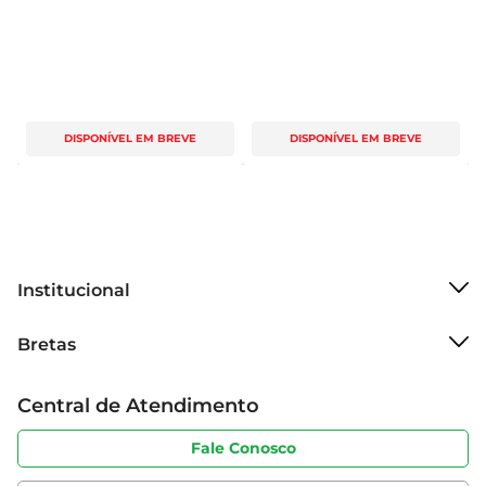
DISPONÍVEL EM BREVE
DISPONÍVEL EM BREVE
Institucional
Sobre o Bretas
Bretas
Grupo Cencosud
Trabalhe conosco
Cartão Bretas
Central de Atendimento
Sobre privacidade
Produtos Bretas
Portal do fornecedor
Código de ética
Fale Conosco
Nossas Lojas
Serviços