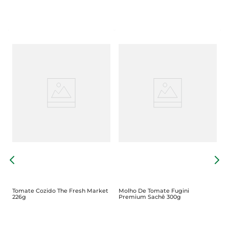
M
P
Tomate Cozido The Fresh Market
Molho De Tomate Fugini
226g
Premium Sachê 300g