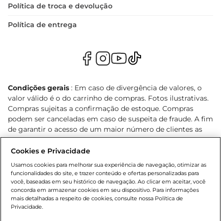
Política de troca e devolução
Política de entrega
Condições gerais
: Em caso de divergência de valores, o
valor válido é o do carrinho de compras. Fotos ilustrativas.
Compras sujeitas a confirmação de estoque. Compras
podem ser canceladas em caso de suspeita de fraude. A fim
de garantir o acesso de um maior número de clientes as
nossas promoções, a compra de produtos com preços
promocionais poderá ter sua quantidade limitada por
Cookies e Privacidade
cliente. Os preços, ofertas e condições são exclusivos para
Usamos cookies para melhorar sua experiência de navegação, otimizar as
o e-commerce e válidos durante o dia de hoje, podendo
funcionalidades do site, e trazer conteúdo e ofertas personalizadas para
sofrer alterações sem prévia notificação. Proibida a venda
você, baseadas em seu histórico de navegação. Ao clicar em aceitar, você
concorda em armazenar cookies em seu dispositivo. Para informações
de bebidas alcoólicas para menores de 18 anos, conforme
mais detalhadas a respeito de cookies, consulte nossa Política de
Lei n.º 8069/90, art. 81, inciso II (Estatuto da Criança e do
Privacidade.
Adolescente). Preços e condições exclusivos para o