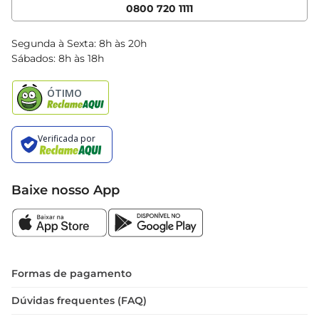
Cencosud Media
App Bretas
0800 720 1111
Clube Bretas
Blog Bretas
Segunda à Sexta: 8h às 20h
Black Friday
Sábados: 8h às 18h
Natal
Baixe nosso App
Formas de pagamento
Dúvidas frequentes (FAQ)