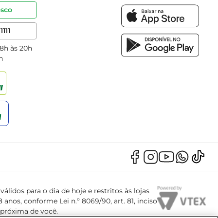
osco
1111
 8h às 20h
h
álidos para o dia de hoje e restritos às lojas
anos, conforme Lei n.º 8069/90, art. 81, inciso
s próxima de você.