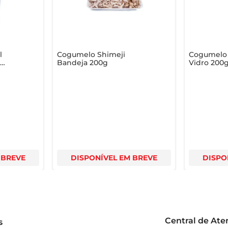
 de validade na embalagem para assegurar a melhor experiência a
l
Cogumelo Shimeji
Cogumelo 
a
Bandeja 200g
Vidro 200
 BREVE
DISPONÍVEL EM BREVE
DISPO
Central de At
s