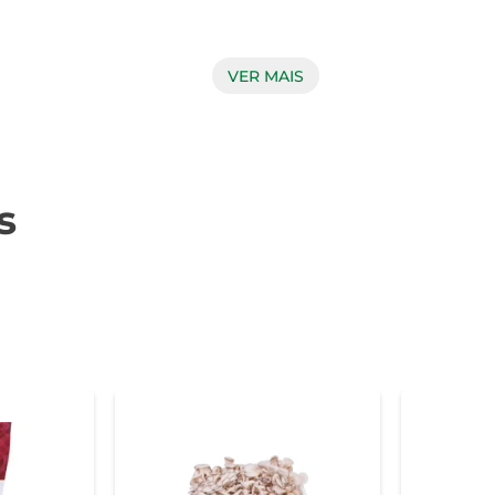
VER MAIS
evemente adocicado, que se destaca em qualquer preparação. Ao
perador é uma escolha perfeita para quem aprecia ingrediente
s
ma fonte rica de nutrientes. Ele contém vitaminas e minerais e
corporá-lo à sua dieta pode trazer benefícios à saúde, torna
ogumelo Imperador, recomenda-se adicioná-lo em preparações
ou levemente grelhado, permitindo que suas características se 
o em local fresco e seco, longe da luz direta. Após aberto, 