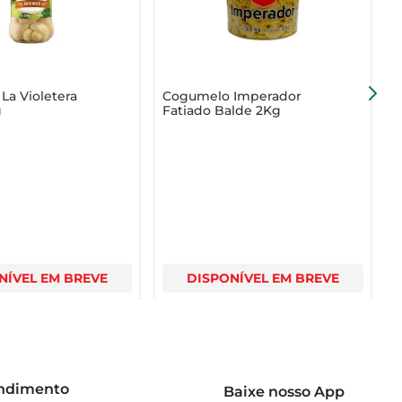
o utilizá-lo em suas receitas.
La Violetera
Cogumelo Imperador
C
g
Fatiado Balde 2Kg
NÍVEL EM BREVE
DISPONÍVEL EM BREVE
endimento
Baixe nosso App