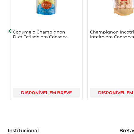
qualidade e frescor do produto. Verifique sempre a data
Cogumelo Champignon
Champignon Incotri
Diza Fatiado em Conserva
Inteiro em Conserv
Sachê 100g
Sachê 100g
DISPONÍVEL EM BREVE
DISPONÍVEL EM
Institucional
Breta