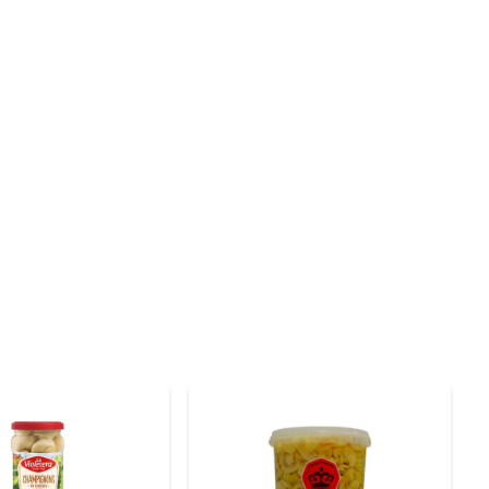
 ser cozido, ele libera um aroma agradável, tornando 
s que elevam o paladar dos pratos, proporcionando uma 
ssenciais, como vitamina D, potássio e antioxidantes, 
ndo suas refeições não apenas saborosas, mas também 
 que exijam um tempo de cozimento mais curto, como 
destaquem. Experimente também em pizzas e sanduíches, 
recomenda-se consumir em até 3 dias para garantir a 