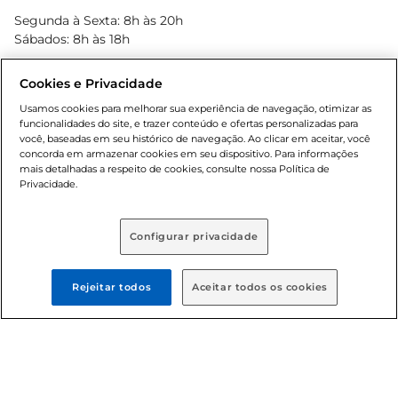
Blog Bretas
Segunda à Sexta: 8h às 20h
Black Friday
Sábados: 8h às 18h
Natal
Cookies e Privacidade
Usamos cookies para melhorar sua experiência de navegação, otimizar as
funcionalidades do site, e trazer conteúdo e ofertas personalizadas para
você, baseadas em seu histórico de navegação. Ao clicar em aceitar, você
concorda em armazenar cookies em seu dispositivo. Para informações
mais detalhadas a respeito de cookies, consulte nossa Política de
Privacidade.
Baixe nosso App
Configurar privacidade
Rejeitar todos
Aceitar todos os cookies
Formas de pagamento
Dúvidas frequentes (FAQ)
Política de troca e devolução