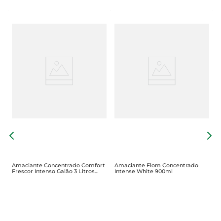
A
E
F
Amaciante Concentrado Comfort
Amaciante Flom Concentrado
Frescor Intenso Galão 3 Litros
Intense White 900ml
Embalagem Econômica