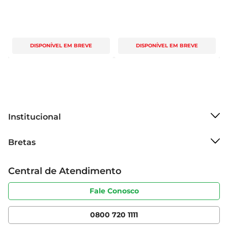
DISPONÍVEL EM BREVE
DISPONÍVEL EM BREVE
Institucional
Sobre o Bretas
Bretas
Grupo Cencosud
Trabalhe conosco
Cartão Bretas
Central de Atendimento
Sobre privacidade
Produtos Bretas
Portal do fornecedor
Código de ética
Fale Conosco
Nossas Lojas
Serviços
Cencosud Media
App Bretas
0800 720 1111
Clube Bretas