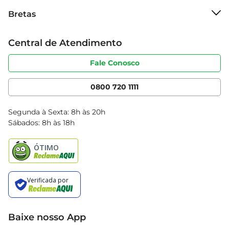
Sobre o Bretas
Bretas
Grupo Cencosud
Trabalhe conosco
Cartão Bretas
Central de Atendimento
Sobre privacidade
Produtos Bretas
Portal do fornecedor
Código de ética
Fale Conosco
Nossas Lojas
Serviços
Cencosud Media
App Bretas
0800 720 1111
Clube Bretas
Blog Bretas
Segunda à Sexta: 8h às 20h
Black Friday
Sábados: 8h às 18h
Natal
Baixe nosso App