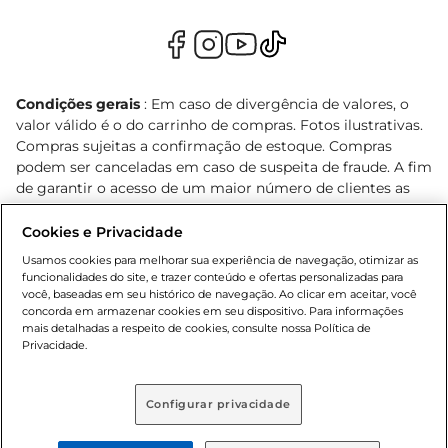
Condições gerais
: Em caso de divergência de valores, o
valor válido é o do carrinho de compras. Fotos ilustrativas.
Compras sujeitas a confirmação de estoque. Compras
podem ser canceladas em caso de suspeita de fraude. A fim
de garantir o acesso de um maior número de clientes as
nossas promoções, a compra de produtos com preços
promocionais poderá ter sua quantidade limitada por
Cookies e Privacidade
cliente. Os preços, ofertas e condições são exclusivos para
Usamos cookies para melhorar sua experiência de navegação, otimizar as
o e-commerce e válidos durante o dia de hoje, podendo
funcionalidades do site, e trazer conteúdo e ofertas personalizadas para
sofrer alterações sem prévia notificação. Proibida a venda
você, baseadas em seu histórico de navegação. Ao clicar em aceitar, você
concorda em armazenar cookies em seu dispositivo. Para informações
de bebidas alcoólicas para menores de 18 anos, conforme
mais detalhadas a respeito de cookies, consulte nossa Política de
Lei n.º 8069/90, art. 81, inciso II (Estatuto da Criança e do
Privacidade.
Adolescente). Preços e condições exclusivos para o
, podendo sofrer alterações sem aviso
www.bretas.com.br
prévio. O valor mínimo para as compras on-line é de R$
Configurar privacidade
80,00.