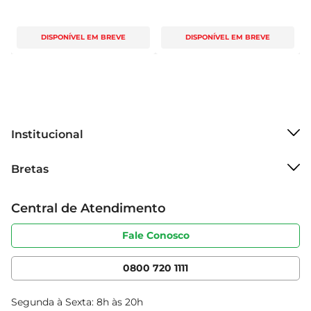
DISPONÍVEL EM BREVE
DISPONÍVEL EM BREVE
Institucional
Sobre o Bretas
Bretas
Grupo Cencosud
Trabalhe conosco
Cartão Bretas
Central de Atendimento
Sobre privacidade
Produtos Bretas
Portal do fornecedor
Código de ética
Fale Conosco
Nossas Lojas
Serviços
Cencosud Media
App Bretas
0800 720 1111
Clube Bretas
Blog Bretas
Segunda à Sexta: 8h às 20h