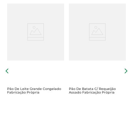
P
F
Pão De Leite Grande Congelado
Pão De Batata C/ Requeijão
Fabricação Própria
Assado Fabricação Própria