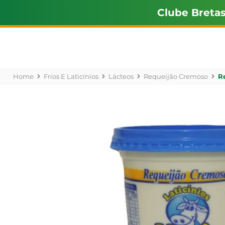
Clube Breta
Frios E Laticínios
Lácteos
Requeijão Cremoso
R