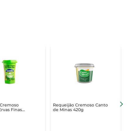
 Cremoso
Requeijão Cremoso Canto
R
rvas Finas
de Minas 420g
d
B