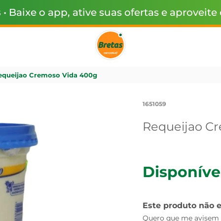
s
• Baixe o app, ative suas ofertas e aproveite
equeijao Cremoso Vida 400g
1651059
Requeijao C
Disponíve
Este produto não 
Quero que me avisem q