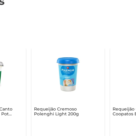
s
 Canto
Requeijão Cremoso
Requeijão
l Pote
Polenghi Light 200g
Coopatos E
200g