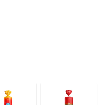
, que são essenciais para a saúde cardiovascular. Além 
s. Incorporar o Pão Forma Pão Cristal Integral Linhaça 
es, ele se adapta perfeitamente a diferentes preparos. 
áveis, tornando cada refeição mais interessante.

quem valoriza produtos frescos e saborosos. Cada fatia 
lém disso, a embalagem prática preserva a frescura do 
, tomate e uma pitada de sal para um lanche nutritivo. 
eu paladar. Seja criativo e descubra novas maneiras de 