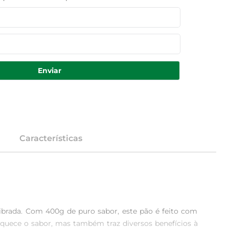
Enviar
Características
ibrada. Com 400g de puro sabor, este pão é feito com 
iquece o sabor, mas também traz diversos benefícios à 