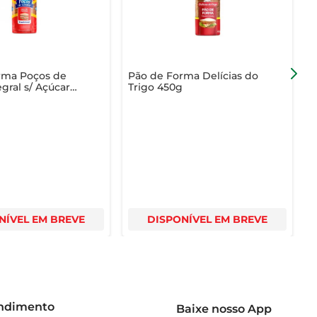
rma Poços de
Pão de Forma Delícias do
P
gral s/ Açúcar
Trigo 450g
P
NÍVEL EM BREVE
DISPONÍVEL EM BREVE
endimento
Baixe nosso App