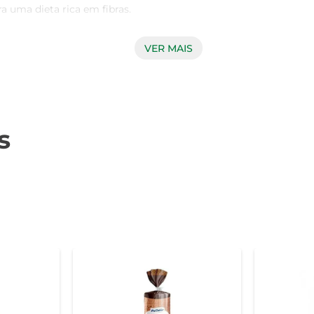
 uma dieta rica em fibras.

VER MAIS
is excepcionais. Ela é uma fonte rica de ácidos graxos ômega-3
ades antioxidantes e podem ajudar a regular os níveis hormonai
sses nutrientes importantes ao seu dia a dia.

s
da manhã, no lanche da tarde ou como acompanhamento de refeiçõ
. Sua versatilidade permite criar combinações saborosas e saud
rma Pão Cristal Integral Linhaça é uma escolha confiável para 
que você tenha sempre uma experiência agradável ao degustar. A
gral Linhaça, experimente tostar as fatias e adicionar abacate
bruschetta, combinando sabores e texturas que vão surpreender s