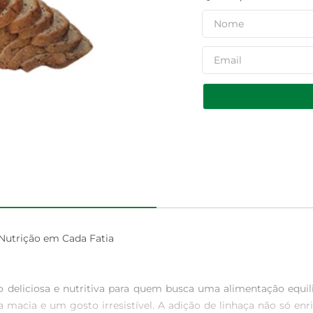
Nutrição em Cada Fatia

 deliciosa e nutritiva para quem busca uma alimentação equil
 macia e um gosto irresistível. A adição de linhaça não só enr