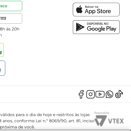
osco
1111
 8h às 20h
h
álidos para o dia de hoje e restritos às lojas
anos, conforme Lei n.º 8069/90, art. 81, inciso
s próxima de você.