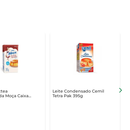
ctea
Leite Condensado Cemil
M
a Moça Caixa
Tetra Pak 395g