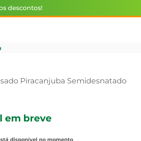
 os descontos!
g
nsado Piracanjuba Semidesnatado
l em breve
está disponível no momento