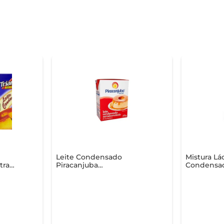
Leite Condensado
Mistura Lá
tra
Piracanjuba
Condensad
Semidesnatado Caixa
395g
270g