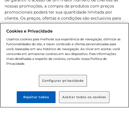
de garantir o acesso de um maior número de clientes as
nossas promoções, a compra de produtos com preços
promocionais poderá ter sua quantidade limitada por
cliente. Os preços, ofertas e condições são exclusivos para
o e-commerce e válidos durante o dia de hoje, podendo
sofrer alterações sem prévia notificação. Proibida a venda
Cookies e Privacidade
de bebidas alcoólicas para menores de 18 anos, conforme
Usamos cookies para melhorar sua experiência de navegação, otimizar as
Lei n.º 8069/90, art. 81, inciso II (Estatuto da Criança e do
funcionalidades do site, e trazer conteúdo e ofertas personalizadas para
Adolescente). Preços e condições exclusivos para o
você, baseadas em seu histórico de navegação. Ao clicar em aceitar, você
concorda em armazenar cookies em seu dispositivo. Para informações
, podendo sofrer alterações sem aviso
www.bretas.com.br
mais detalhadas a respeito de cookies, consulte nossa Política de
prévio. O valor mínimo para as compras on-line é de R$
Privacidade.
80,00.
Configurar privacidade
© 2025 Copyright. Todos os direitos
reservados Bretas.
Rejeitar todos
Aceitar todos os cookies
Cencosud Brasil Comercial SA.CNPJ sob n°
39.346.861/0350-38 . Sediada na Av. das Nações Unidas,