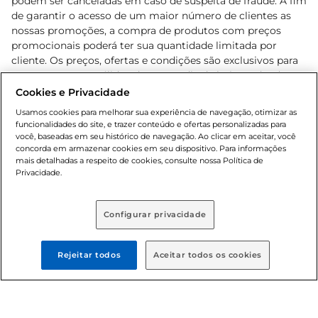
podem ser canceladas em caso de suspeita de fraude. A fim
de garantir o acesso de um maior número de clientes as
nossas promoções, a compra de produtos com preços
promocionais poderá ter sua quantidade limitada por
cliente. Os preços, ofertas e condições são exclusivos para
o e-commerce e válidos durante o dia de hoje, podendo
sofrer alterações sem prévia notificação. Proibida a venda
Cookies e Privacidade
de bebidas alcoólicas para menores de 18 anos, conforme
Usamos cookies para melhorar sua experiência de navegação, otimizar as
Lei n.º 8069/90, art. 81, inciso II (Estatuto da Criança e do
funcionalidades do site, e trazer conteúdo e ofertas personalizadas para
Adolescente). Preços e condições exclusivos para o
você, baseadas em seu histórico de navegação. Ao clicar em aceitar, você
concorda em armazenar cookies em seu dispositivo. Para informações
, podendo sofrer alterações sem aviso
www.bretas.com.br
mais detalhadas a respeito de cookies, consulte nossa Política de
prévio. O valor mínimo para as compras on-line é de R$
Privacidade.
80,00.
Configurar privacidade
© 2025 Copyright. Todos os direitos
reservados Bretas.
Rejeitar todos
Aceitar todos os cookies
Cencosud Brasil Comercial SA.CNPJ sob n°