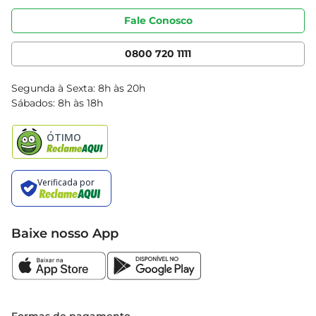
Portal do fornecedor
Código de ética
Fale Conosco
Nossas Lojas
Serviços
Cencosud Media
App Bretas
0800 720 1111
Clube Bretas
Blog Bretas
Segunda à Sexta: 8h às 20h
Black Friday
Sábados: 8h às 18h
Natal
Baixe nosso App