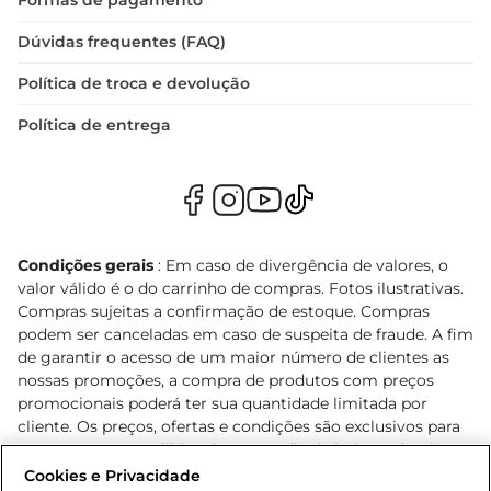
Formas de pagamento
Dúvidas frequentes (FAQ)
Política de troca e devolução
Política de entrega
Condições gerais
: Em caso de divergência de valores, o
valor válido é o do carrinho de compras. Fotos ilustrativas.
Compras sujeitas a confirmação de estoque. Compras
podem ser canceladas em caso de suspeita de fraude. A fim
de garantir o acesso de um maior número de clientes as
nossas promoções, a compra de produtos com preços
promocionais poderá ter sua quantidade limitada por
cliente. Os preços, ofertas e condições são exclusivos para
o e-commerce e válidos durante o dia de hoje, podendo
sofrer alterações sem prévia notificação. Proibida a venda
Cookies e Privacidade