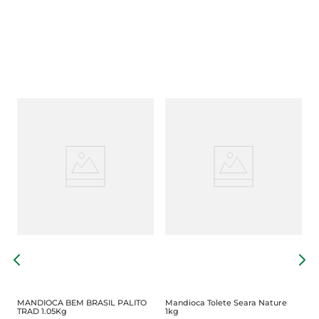
M
6
MANDIOCA BEM BRASIL PALITO
Mandioca Tolete Seara Nature
TRAD 1.05Kg
1kg