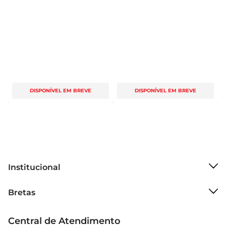
DISPONÍVEL EM BREVE
DISPONÍVEL EM BREVE
Institucional
Sobre o Bretas
Bretas
Grupo Cencosud
Trabalhe conosco
Cartão Bretas
Central de Atendimento
Sobre privacidade
Produtos Bretas