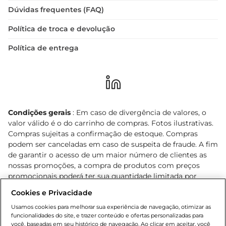
Dúvidas frequentes (FAQ)
Política de troca e devolução
Política de entrega
Condições gerais
: Em caso de divergência de valores, o
valor válido é o do carrinho de compras. Fotos ilustrativas.
Compras sujeitas a confirmação de estoque. Compras
podem ser canceladas em caso de suspeita de fraude. A fim
de garantir o acesso de um maior número de clientes as
nossas promoções, a compra de produtos com preços
promocionais poderá ter sua quantidade limitada por
cliente. Os preços, ofertas e condições são exclusivos para
Cookies e Privacidade
o e-commerce e válidos durante o dia de hoje, podendo
sofrer alterações sem prévia notificação. Proibida a venda
Usamos cookies para melhorar sua experiência de navegação, otimizar as
funcionalidades do site, e trazer conteúdo e ofertas personalizadas para
de bebidas alcoólicas para menores de 18 anos, conforme
você, baseadas em seu histórico de navegação. Ao clicar em aceitar, você