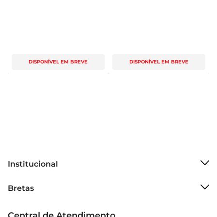
DISPONÍVEL EM BREVE
DISPONÍVEL EM BREVE
Institucional
Sobre o Bretas
Bretas
Grupo Cencosud
Trabalhe conosco
Cartão Bretas
Central de Atendimento