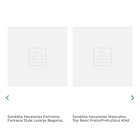
S
M
Sandália Havaianas Feminina
Sandália Havaianas Masculino
Fantasia Style Laranja Begonia
Top Basic Preto/Preto/Azul 41/42
39/40