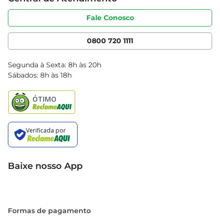
Sobre privacidade
Produtos Bretas
Portal do fornecedor
Código de ética
Fale Conosco
Nossas Lojas
Serviços
Cencosud Media
App Bretas
0800 720 1111
Clube Bretas
Blog Bretas
Segunda à Sexta: 8h às 20h
Black Friday
Sábados: 8h às 18h
Natal
Baixe nosso App
Formas de pagamento