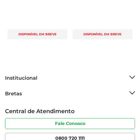
DISPONÍVEL EM BREVE
DISPONÍVEL EM BREVE
Institucional
Sobre o Bretas
Bretas
Grupo Cencosud
Trabalhe conosco
Cartão Bretas
Central de Atendimento
Sobre privacidade
Produtos Bretas
Portal do fornecedor
Código de ética
Fale Conosco
Nossas Lojas
Serviços
Cencosud Media
App Bretas
0800 720 1111