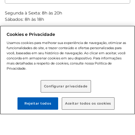
Clube Bretas
Blog Bretas
Segunda à Sexta: 8h às 20h
Black Friday
Sábados: 8h às 18h
Natal
Cookies e Privacidade
Usamos cookies para melhorar sua experiência de navegação, otimizar as
funcionalidades do site, e trazer conteúdo e ofertas personalizadas para
você, baseadas em seu histórico de navegação. Ao clicar em aceitar, você
concorda em armazenar cookies em seu dispositivo. Para informações
mais detalhadas a respeito de cookies, consulte nossa Política de
Privacidade.
Baixe nosso App
Configurar privacidade
Rejeitar todos
Aceitar todos os cookies
Formas de pagamento
Dúvidas frequentes (FAQ)
Política de troca e devolução