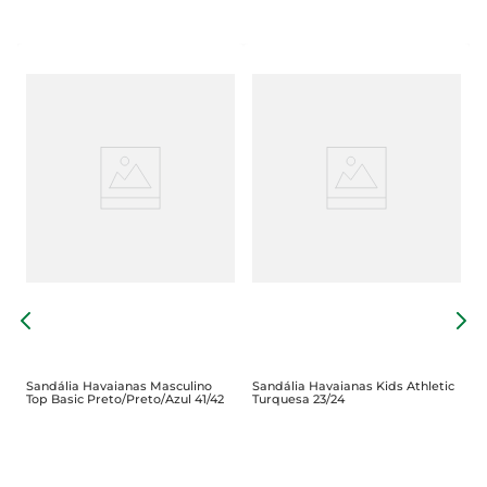
S
R
Sandália Havaianas Masculino
Sandália Havaianas Kids Athletic
Top Basic Preto/Preto/Azul 41/42
Turquesa 23/24