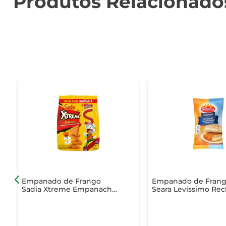
Produtos Relacionado
Empanado de Frango
Empanado de Fran
Sadia Xtreme Empanacho
Seara Levíssimo Rec
Queijo Nacho 700g
Embutido de Lomb
Cozido e Mussarela 