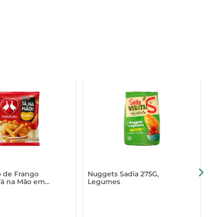
 de Frango
Nuggets Sadia 275G,
Tá na Mão em
Legumes
C
Kg