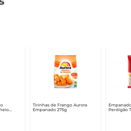
s
go
Tirinhas de Frango Aurora
Empanado
heio
Empanado 275g
Perdigão 
o
Tirinhas 1
110g