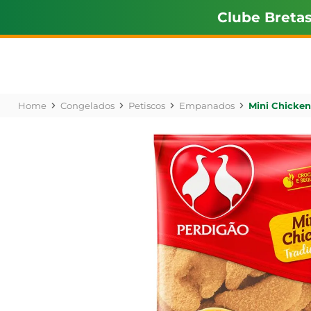
Clube Breta
Congelados
Petiscos
Empanados
Mini Chicken