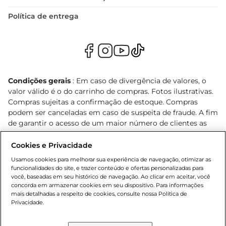
Política de entrega
Condições gerais
: Em caso de divergência de valores, o
valor válido é o do carrinho de compras. Fotos ilustrativas.
Compras sujeitas a confirmação de estoque. Compras
podem ser canceladas em caso de suspeita de fraude. A fim
de garantir o acesso de um maior número de clientes as
nossas promoções, a compra de produtos com preços
promocionais poderá ter sua quantidade limitada por
Cookies e Privacidade
cliente. Os preços, ofertas e condições são exclusivos para
Usamos cookies para melhorar sua experiência de navegação, otimizar as
o e-commerce e válidos durante o dia de hoje, podendo
funcionalidades do site, e trazer conteúdo e ofertas personalizadas para
sofrer alterações sem prévia notificação. Proibida a venda
você, baseadas em seu histórico de navegação. Ao clicar em aceitar, você
concorda em armazenar cookies em seu dispositivo. Para informações
de bebidas alcoólicas para menores de 18 anos, conforme
mais detalhadas a respeito de cookies, consulte nossa Política de
Lei n.º 8069/90, art. 81, inciso II (Estatuto da Criança e do
Privacidade.
Adolescente). Preços e condições exclusivos para o
, podendo sofrer alterações sem aviso
www.bretas.com.br