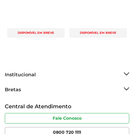
DISPONÍVEL EM BREVE
DISPONÍVEL EM BREVE
Institucional
Sobre o Bretas
Bretas
Grupo Cencosud
Trabalhe conosco
Cartão Bretas
Central de Atendimento
Sobre privacidade
Produtos Bretas
Portal do fornecedor
Código de ética
Fale Conosco
Nossas Lojas
Serviços
Cencosud Media
App Bretas
0800 720 1111