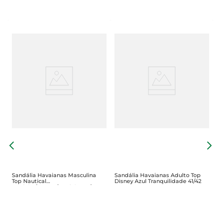
S
B
Sandália Havaianas Masculina
Sandália Havaianas Adulto Top
Top Nautical
Disney Azul Tranquilidade 41/42
Marinho/Branco/Marinho 37/38