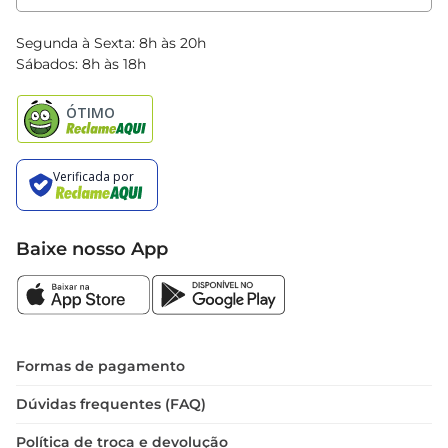
Clube Bretas
Blog Bretas
Segunda à Sexta: 8h às 20h
Black Friday
Sábados: 8h às 18h
Natal
Baixe nosso App
Formas de pagamento
Dúvidas frequentes (FAQ)
Política de troca e devolução