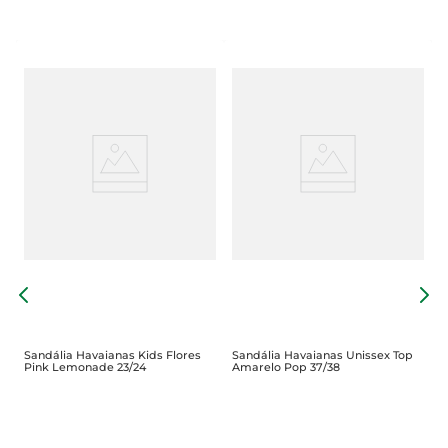
S
S
Sandália Havaianas Kids Flores
Sandália Havaianas Unissex Top
Pink Lemonade 23/24
Amarelo Pop 37/38