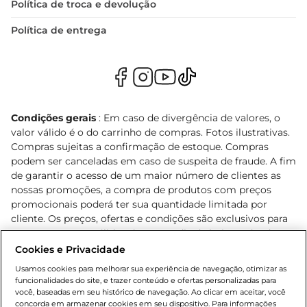
Política de troca e devolução
Política de entrega
Condições gerais
: Em caso de divergência de valores, o
valor válido é o do carrinho de compras. Fotos ilustrativas.
Compras sujeitas a confirmação de estoque. Compras
podem ser canceladas em caso de suspeita de fraude. A fim
de garantir o acesso de um maior número de clientes as
nossas promoções, a compra de produtos com preços
promocionais poderá ter sua quantidade limitada por
cliente. Os preços, ofertas e condições são exclusivos para
o e-commerce e válidos durante o dia de hoje, podendo
sofrer alterações sem prévia notificação. Proibida a venda
Cookies e Privacidade
de bebidas alcoólicas para menores de 18 anos, conforme
Usamos cookies para melhorar sua experiência de navegação, otimizar as
Lei n.º 8069/90, art. 81, inciso II (Estatuto da Criança e do
funcionalidades do site, e trazer conteúdo e ofertas personalizadas para
Adolescente). Preços e condições exclusivos para o
você, baseadas em seu histórico de navegação. Ao clicar em aceitar, você
concorda em armazenar cookies em seu dispositivo. Para informações
, podendo sofrer alterações sem aviso
www.bretas.com.br