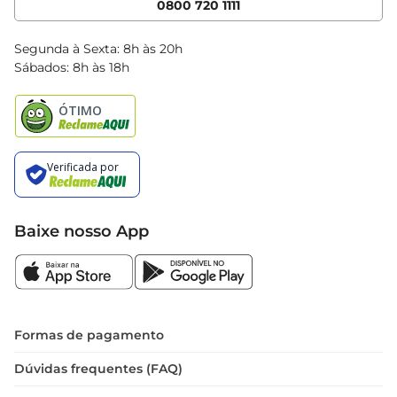
0800 720 1111
Clube Bretas
Blog Bretas
Segunda à Sexta: 8h às 20h
Black Friday
Sábados: 8h às 18h
Natal
Baixe nosso App
Formas de pagamento
Dúvidas frequentes (FAQ)