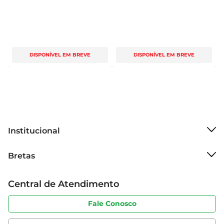
DISPONÍVEL EM BREVE
DISPONÍVEL EM BREVE
Institucional
Sobre o Bretas
Bretas
Grupo Cencosud
Trabalhe conosco
Cartão Bretas
Central de Atendimento
Sobre privacidade
Produtos Bretas
Portal do fornecedor
Código de ética
Fale Conosco
Nossas Lojas
Serviços
Cencosud Media
App Bretas