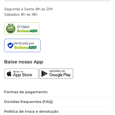
Clube Bretas
Blog Bretas
Segunda à Sexta: 8h às 20h
Black Friday
Sábados: 8h às 18h
Natal
Baixe nosso App
Formas de pagamento
Dúvidas frequentes (FAQ)
Política de troca e devolução