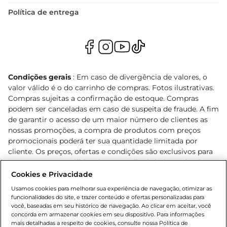
Política de entrega
Condições gerais
: Em caso de divergência de valores, o
valor válido é o do carrinho de compras. Fotos ilustrativas.
Compras sujeitas a confirmação de estoque. Compras
podem ser canceladas em caso de suspeita de fraude. A fim
de garantir o acesso de um maior número de clientes as
nossas promoções, a compra de produtos com preços
promocionais poderá ter sua quantidade limitada por
cliente. Os preços, ofertas e condições são exclusivos para
o e-commerce e válidos durante o dia de hoje, podendo
sofrer alterações sem prévia notificação. Proibida a venda
Cookies e Privacidade
de bebidas alcoólicas para menores de 18 anos, conforme
Usamos cookies para melhorar sua experiência de navegação, otimizar as
Lei n.º 8069/90, art. 81, inciso II (Estatuto da Criança e do
funcionalidades do site, e trazer conteúdo e ofertas personalizadas para
Adolescente). Preços e condições exclusivos para o
você, baseadas em seu histórico de navegação. Ao clicar em aceitar, você
concorda em armazenar cookies em seu dispositivo. Para informações
, podendo sofrer alterações sem aviso
www.bretas.com.br
mais detalhadas a respeito de cookies, consulte nossa Política de
prévio. O valor mínimo para as compras on-line é de R$