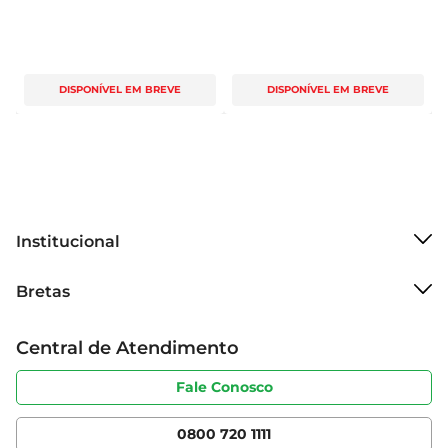
DISPONÍVEL EM BREVE
DISPONÍVEL EM BREVE
Institucional
Sobre o Bretas
Bretas
Grupo Cencosud
Trabalhe conosco
Cartão Bretas
Central de Atendimento
Sobre privacidade
Produtos Bretas
Portal do fornecedor
Código de ética
Fale Conosco
Nossas Lojas
Serviços
Cencosud Media
App Bretas
0800 720 1111