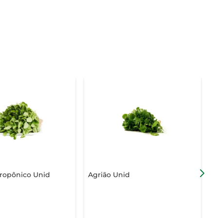
dropônico Unid
Agrião Unid
C