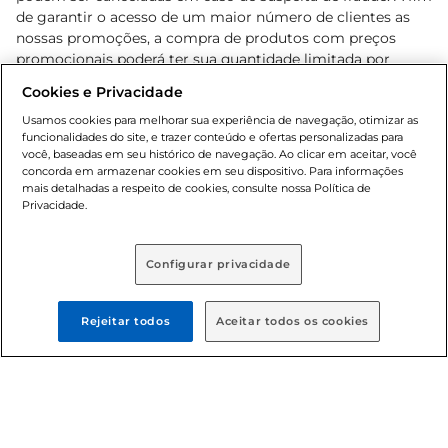
de garantir o acesso de um maior número de clientes as
nossas promoções, a compra de produtos com preços
promocionais poderá ter sua quantidade limitada por
cliente. Os preços, ofertas e condições são exclusivos para
Cookies e Privacidade
o e-commerce e válidos durante o dia de hoje, podendo
sofrer alterações sem prévia notificação. Proibida a venda
Usamos cookies para melhorar sua experiência de navegação, otimizar as
funcionalidades do site, e trazer conteúdo e ofertas personalizadas para
de bebidas alcoólicas para menores de 18 anos, conforme
você, baseadas em seu histórico de navegação. Ao clicar em aceitar, você
Lei n.º 8069/90, art. 81, inciso II (Estatuto da Criança e do
concorda em armazenar cookies em seu dispositivo. Para informações
Adolescente). Preços e condições exclusivos para o
mais detalhadas a respeito de cookies, consulte nossa Política de
, podendo sofrer alterações sem aviso
Privacidade.
www.bretas.com.br
prévio. O valor mínimo para as compras on-line é de R$
80,00.
Configurar privacidade
© 2025 Copyright. Todos os direitos
reservados Bretas.
Rejeitar todos
Aceitar todos os cookies
Cencosud Brasil Comercial SA.CNPJ sob n°
39.346.861/0350-38 . Sediada na Av. das Nações Unidas,
12.995, 21º andar, CEP: 04.578-000, Bairro Brooklin Paulista,