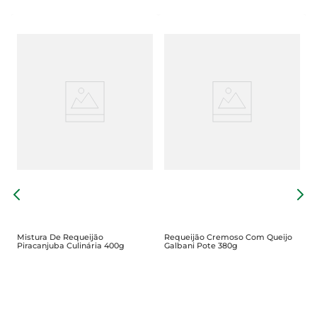
R
T
Mistura De Requeijão
Requeijão Cremoso Com Queijo
Piracanjuba Culinária 400g
Galbani Pote 380g