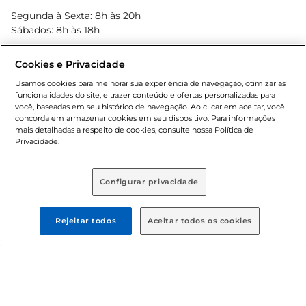
Blog Bretas
Segunda à Sexta: 8h às 20h
Black Friday
Sábados: 8h às 18h
Natal
Cookies e Privacidade
Usamos cookies para melhorar sua experiência de navegação, otimizar as
funcionalidades do site, e trazer conteúdo e ofertas personalizadas para
você, baseadas em seu histórico de navegação. Ao clicar em aceitar, você
concorda em armazenar cookies em seu dispositivo. Para informações
mais detalhadas a respeito de cookies, consulte nossa Política de
Privacidade.
Baixe nosso App
Configurar privacidade
Formas de pagamento
Rejeitar todos
Aceitar todos os cookies
Dúvidas frequentes (FAQ)
Política de troca e devolução
Política de entrega