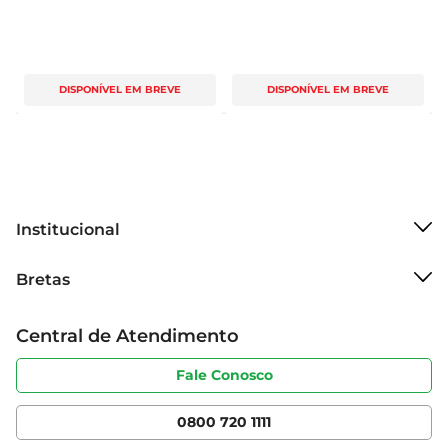
DISPONÍVEL EM BREVE
DISPONÍVEL EM BREVE
Institucional
Sobre o Bretas
Bretas
Grupo Cencosud
Trabalhe conosco
Cartão Bretas
Central de Atendimento
Sobre privacidade
Produtos Bretas
Portal do fornecedor
Código de ética
Fale Conosco
Nossas Lojas
Serviços
Cencosud Media
App Bretas
0800 720 1111
Clube Bretas