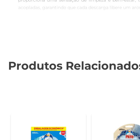
proporciona uma sensação de limpeza e bem-estar, to
acopladas, garantindo que cada descarga libere um arom
Praticidade e facilidade de uso  

Desenvolvido para ser prático, o desodorizador é fácil d
ação contínua age a cada descarga, liberando um perfu
Benefícios para o seu dia a dia  

Além de eliminar os odores, o Desodorizador Sanitário 
Produtos Relacionado
evitando a formação de sujeiras e depósitos indesejados
Especificações do produto  

Com um peso de 50g, o desodorizador é compacto e ef
o meio ambiente. Ideal para uso em residências, escrit