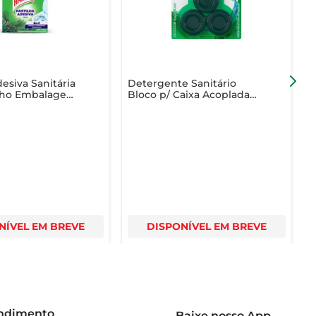
desiva Sanitária
Detergente Sanitário
D
nho Embalagem
Bloco p/ Caixa Acoplada
P
 com 5
Pato Pinho 40g Cada Leve
I
3 Pague 2 Unid
NÍVEL EM BREVE
DISPONÍVEL EM BREVE
endimento
Baixe nosso App