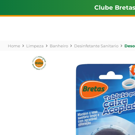
Clube Breta
Limpeza
Banheiro
Desinfetante Sanitario
Deso