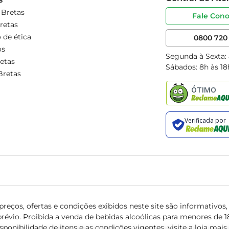
 Bretas
Fale Con
retas
 de ética
0800 720 
os
Segunda à Sexta:
etas
Sábados: 8h às 18
Bretas
reços, ofertas e condições exibidos neste site são informativos, v
révio. Proibida a venda de bebidas alcoólicas para menores de 18 
isponibilidade de itens e as condições vigentes, visite a loja mai