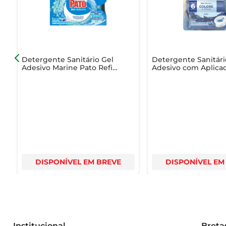
Detergente Sanitário Gel
Detergente Sanitári
Adesivo Marine Pato Refil
Adesivo com Aplica
38g com 3 Unidades
Pato Colore a Água
Embalagem Econômica
Azul38g
DISPONÍVEL EM BREVE
DISPONÍVEL EM
Institucional
Breta