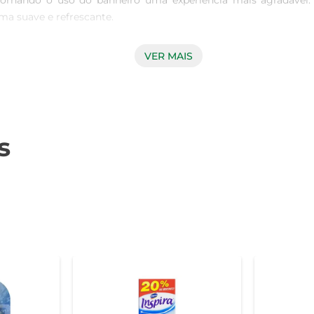
rnando o uso do banheiro uma experiência mais agradável. C
a suave e refrescante.

VER MAIS
e instalar e não requer ferramentas especiais. Basta posicioná-lo
me agradável que neutraliza os odores, proporcionando um ambi
Bretas também ajuda a manter a higiene do vaso sanitário. Com
s
. Isso significa menos esforço na hora da limpeza e mais tempo 
iciente. Sua composição foi cuidadosamente elaborada para ga
órios ou qualquer espaço que necessite de um toque de frescor.