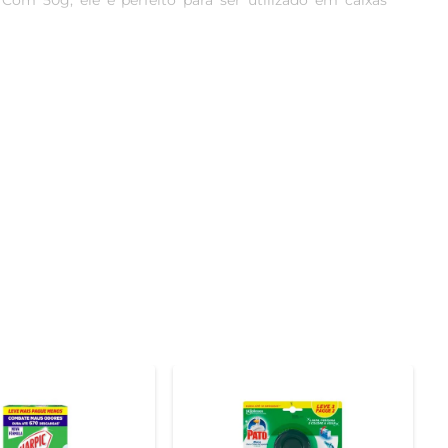
om 50g, ele é perfeito para ser utilizado em caixas 
 na caixa acoplada e deixar que ele faça o trabalho. Sua 
ente sempre convidativo.

 sua formulação, ele contribui para a limpeza da água, 
para você aproveitar o que realmente importa.

rantir um aroma agradável sem comprometer a saúde e 