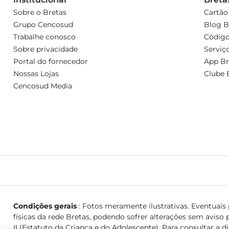
Sobre o Bretas
Cartão
Grupo Cencosud
Blog B
Trabalhe conosco
Código
Sobre privacidade
Serviç
Portal do fornecedor
App Br
Nossas Lojas
Clube 
Cencosud Media
Condições gerais
: Fotos meramente ilustrativas. Eventuais p
físicas da rede Bretas, podendo sofrer alterações sem aviso p
II (Estatuto da Criança e do Adolescente). Para consultar a d