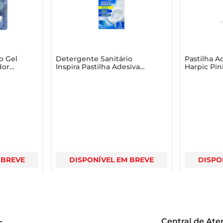
o Gel
Detergente Sanitário
Pastilha A
dor
Inspira Pastilha Adesiva
Harpic Pi
Marine com 3 Unidades
Econômica
Grátis 20% Desconto
unidades
 BREVE
DISPONÍVEL EM BREVE
DISPO
Central de At
s