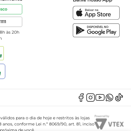
osco
1111
 8h às 20h
h
álidos para o dia de hoje e restritos às lojas
anos, conforme Lei n.º 8069/90, art. 81, inciso
s próxima de você.