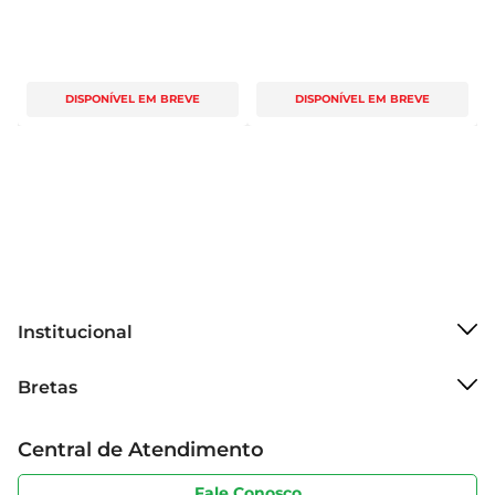
DISPONÍVEL EM BREVE
DISPONÍVEL EM BREVE
Institucional
Sobre o Bretas
Bretas
Grupo Cencosud
Trabalhe conosco
Cartão Bretas
Central de Atendimento
Sobre privacidade
Produtos Bretas
Portal do fornecedor
Código de ética
Fale Conosco