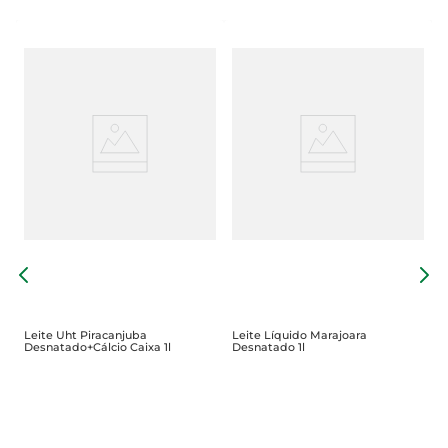
L
C
Leite Uht Piracanjuba
Leite Líquido Marajoara
Desnatado+Cálcio Caixa 1l
Desnatado 1l