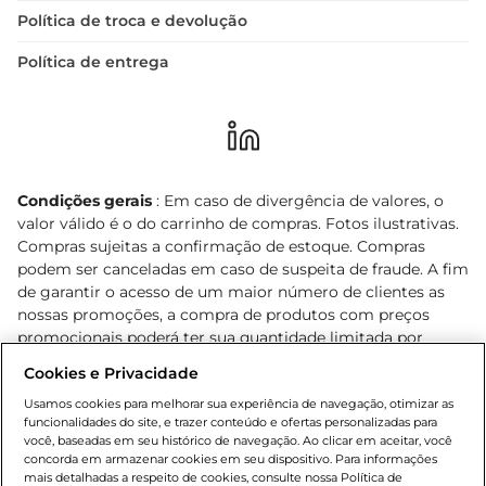
Política de troca e devolução
Política de entrega
Condições gerais
: Em caso de divergência de valores, o
valor válido é o do carrinho de compras. Fotos ilustrativas.
Compras sujeitas a confirmação de estoque. Compras
podem ser canceladas em caso de suspeita de fraude. A fim
de garantir o acesso de um maior número de clientes as
nossas promoções, a compra de produtos com preços
promocionais poderá ter sua quantidade limitada por
cliente. Os preços, ofertas e condições são exclusivos para
Cookies e Privacidade
o e-commerce e válidos durante o dia de hoje, podendo
sofrer alterações sem prévia notificação. Proibida a venda
Usamos cookies para melhorar sua experiência de navegação, otimizar as
funcionalidades do site, e trazer conteúdo e ofertas personalizadas para
de bebidas alcoólicas para menores de 18 anos, conforme
você, baseadas em seu histórico de navegação. Ao clicar em aceitar, você
Lei n.º 8069/90, art. 81, inciso II (Estatuto da Criança e do
concorda em armazenar cookies em seu dispositivo. Para informações
Adolescente). Preços e condições exclusivos para o
mais detalhadas a respeito de cookies, consulte nossa Política de