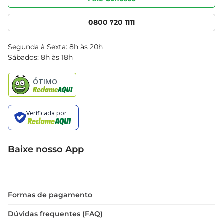
Nossas Lojas
Serviços
Cencosud Media
App Bretas
0800 720 1111
Clube Bretas
Blog Bretas
Segunda à Sexta: 8h às 20h
Black Friday
Sábados: 8h às 18h
Natal
Baixe nosso App
Formas de pagamento
Dúvidas frequentes (FAQ)