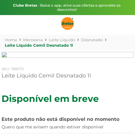
Clube Bretas
• Baixe o app, ative suas ofertas e aproveite os
descontos!
Mercearia
Leite Líquido
Desnatado
Leite Líquido Cemil Desnatado 1l
:
1188712
Leite Líquido Cemil Desnatado 1l
Disponível em breve
Este produto não está disponível no momento
Quero que me avisem quando estiver disponível