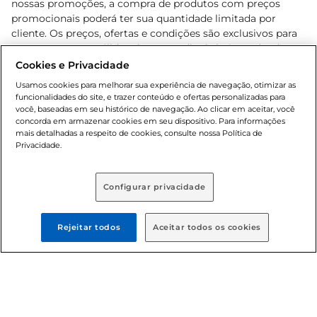
nossas promoções, a compra de produtos com preços
promocionais poderá ter sua quantidade limitada por
cliente. Os preços, ofertas e condições são exclusivos para
o e-commerce e válidos durante o dia de hoje, podendo
sofrer alterações sem prévia notificação. Proibida a venda
Cookies e Privacidade
de bebidas alcoólicas para menores de 18 anos, conforme
Usamos cookies para melhorar sua experiência de navegação, otimizar as
Lei n.º 8069/90, art. 81, inciso II (Estatuto da Criança e do
funcionalidades do site, e trazer conteúdo e ofertas personalizadas para
Adolescente). Preços e condições exclusivos para o
você, baseadas em seu histórico de navegação. Ao clicar em aceitar, você
concorda em armazenar cookies em seu dispositivo. Para informações
, podendo sofrer alterações sem aviso
www.bretas.com.br
mais detalhadas a respeito de cookies, consulte nossa Política de
prévio. O valor mínimo para as compras on-line é de R$
Privacidade.
80,00.
Configurar privacidade
© 2025 Copyright. Todos os direitos
reservados Bretas.
Rejeitar todos
Aceitar todos os cookies
Cencosud Brasil Comercial SA.CNPJ sob n°
39.346.861/0350-38 . Sediada na Av. das Nações Unidas,
12.995, 21º andar, CEP: 04.578-000, Bairro Brooklin Paulista,