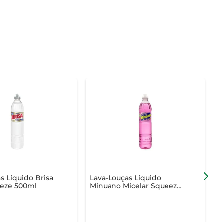
s Líquido Brisa
Lava-Louças Líquido
D
eze 500ml
Minuano Micelar Squeeze
J
500ml