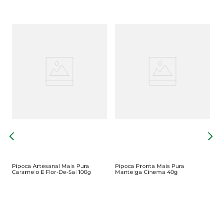
P
B
Pipoca Artesanal Mais Pura
Pipoca Pronta Mais Pura
Caramelo E Flor-De-Sal 100g
Manteiga Cinema 40g