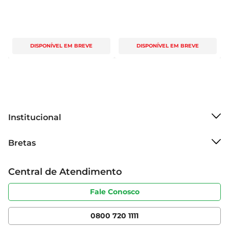
DISPONÍVEL EM BREVE
DISPONÍVEL EM BREVE
Institucional
Sobre o Bretas
Bretas
Grupo Cencosud
Trabalhe conosco
Cartão Bretas
Central de Atendimento
Sobre privacidade
Produtos Bretas
Portal do fornecedor
Código de ética
Fale Conosco
Nossas Lojas
Serviços
Cencosud Media
App Bretas
0800 720 1111
Clube Bretas