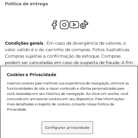
Política de entrega
Condições gerais
: Em caso de divergência de valores, o
valor válido é o do carrinho de compras. Fotos ilustrativas.
Compras sujeitas a confirmação de estoque. Compras
podem ser canceladas em caso de suspeita de fraude. A fim
de garantir o acesso de um maior número de clientes as
Cookies e Privacidade
nossas promoções, a compra de produtos com preços
promocionais poderá ter sua quantidade limitada por
Usamos cookies para melhorar sua experiência de navegação, otimizar as
cliente. Os preços, ofertas e condições são exclusivos para
funcionalidades do site, e trazer conteúdo e ofertas personalizadas para
você, baseadas em seu histórico de navegação. Ao clicar em aceitar, você
o e-commerce e válidos durante o dia de hoje, podendo
concorda em armazenar cookies em seu dispositivo. Para informações
sofrer alterações sem prévia notificação. Proibida a venda
mais detalhadas a respeito de cookies, consulte nossa Política de
de bebidas alcoólicas para menores de 18 anos, conforme
Privacidade.
Lei n.º 8069/90, art. 81, inciso II (Estatuto da Criança e do
Adolescente). Preços e condições exclusivos para o
, podendo sofrer alterações sem aviso
www.bretas.com.br
Configurar privacidade
prévio. O valor mínimo para as compras on-line é de R$