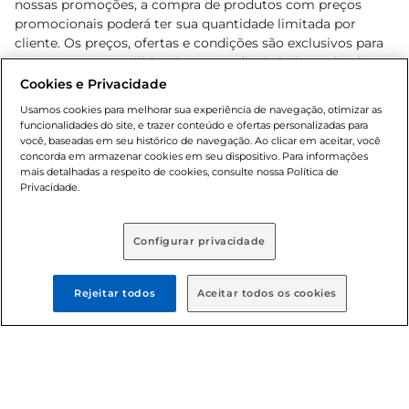
nossas promoções, a compra de produtos com preços
promocionais poderá ter sua quantidade limitada por
cliente. Os preços, ofertas e condições são exclusivos para
o e-commerce e válidos durante o dia de hoje, podendo
sofrer alterações sem prévia notificação. Proibida a venda
Cookies e Privacidade
de bebidas alcoólicas para menores de 18 anos, conforme
Usamos cookies para melhorar sua experiência de navegação, otimizar as
Lei n.º 8069/90, art. 81, inciso II (Estatuto da Criança e do
funcionalidades do site, e trazer conteúdo e ofertas personalizadas para
Adolescente). Preços e condições exclusivos para o
você, baseadas em seu histórico de navegação. Ao clicar em aceitar, você
concorda em armazenar cookies em seu dispositivo. Para informações
, podendo sofrer alterações sem aviso
www.bretas.com.br
mais detalhadas a respeito de cookies, consulte nossa Política de
prévio. O valor mínimo para as compras on-line é de R$
Privacidade.
80,00.
Configurar privacidade
© 2025 Copyright. Todos os direitos
reservados Bretas.
Rejeitar todos
Aceitar todos os cookies
Cencosud Brasil Comercial SA.CNPJ sob n°
39.346.861/0350-38 . Sediada na Av. das Nações Unidas,
12.995, 21º andar, CEP: 04.578-000, Bairro Brooklin Paulista,