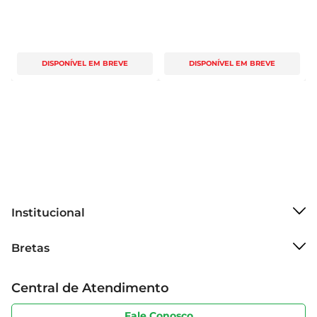
DISPONÍVEL EM BREVE
DISPONÍVEL EM BREVE
Institucional
Sobre o Bretas
Bretas
Grupo Cencosud
Trabalhe conosco
Cartão Bretas
Central de Atendimento
Sobre privacidade
Produtos Bretas
Portal do fornecedor
Código de ética
Fale Conosco