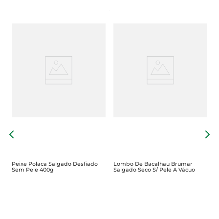
B
P
Peixe Polaca Salgado Desfiado
Lombo De Bacalhau Brumar
Sem Pele 400g
Salgado Seco S/ Pele A Vácuo