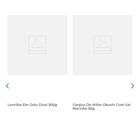
l
C
P
Lentilha Em Grão Dicel 500g
Canjica De Milho Okoshi Com Sal
Marinho 50g