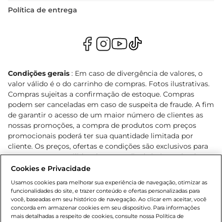
Política de entrega
Condições gerais
: Em caso de divergência de valores, o
valor válido é o do carrinho de compras. Fotos ilustrativas.
Compras sujeitas a confirmação de estoque. Compras
podem ser canceladas em caso de suspeita de fraude. A fim
de garantir o acesso de um maior número de clientes as
nossas promoções, a compra de produtos com preços
promocionais poderá ter sua quantidade limitada por
cliente. Os preços, ofertas e condições são exclusivos para
o e-commerce e válidos durante o dia de hoje, podendo
sofrer alterações sem prévia notificação. Proibida a venda
Cookies e Privacidade
de bebidas alcoólicas para menores de 18 anos, conforme
Usamos cookies para melhorar sua experiência de navegação, otimizar as
Lei n.º 8069/90, art. 81, inciso II (Estatuto da Criança e do
funcionalidades do site, e trazer conteúdo e ofertas personalizadas para
Adolescente). Preços e condições exclusivos para o
você, baseadas em seu histórico de navegação. Ao clicar em aceitar, você
concorda em armazenar cookies em seu dispositivo. Para informações
, podendo sofrer alterações sem aviso
www.bretas.com.br
mais detalhadas a respeito de cookies, consulte nossa Política de
prévio. O valor mínimo para as compras on-line é de R$