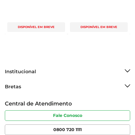
DISPONÍVEL EM BREVE
DISPONÍVEL EM BREVE
Institucional
Sobre o Bretas
Bretas
Grupo Cencosud
Trabalhe conosco
Cartão Bretas
Central de Atendimento
Sobre privacidade
Produtos Bretas
Portal do fornecedor
Código de ética
Fale Conosco
Nossas Lojas
Serviços
Cencosud Media
App Bretas
0800 720 1111
Clube Bretas