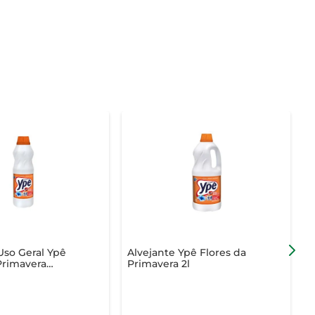
Uso Geral Ypê
Alvejante Ypê Flores da
A
Primavera
Primavera 2l
2