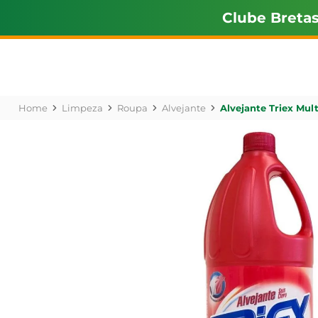
Clube Breta
Limpeza
Roupa
Alvejante
Alvejante Triex Mult