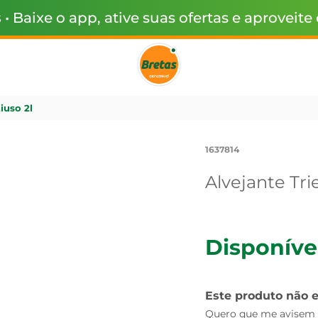
s
• Baixe o app, ative suas ofertas e aproveite
iuso 2l
1637814
Alvejante Tri
Disponíve
Este produto não 
Quero que me avisem q