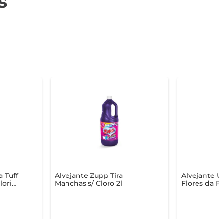
s
a Tuff
Alvejante Zupp Tira
Alvejante 
lorida
Manchas s/ Cloro 2l
Flores da 
Frasco 1l