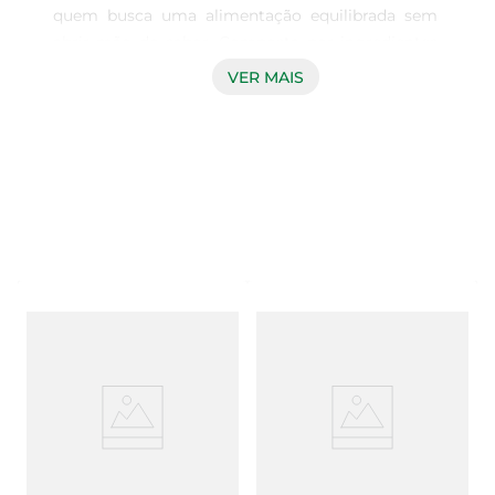
quem busca uma alimentação equilibrada sem 
abrir mão do sabor. Composta por ingredientes 
selecionados, cada barra de 45g é ideal para ser 
VER MAIS
consumida a qualquer hora do dia, seja como um 
lanche prático ou um complemento nutritivo nas 
suas refeições. A combinação de morango e 
cacau proporciona um gosto irresistível, 
tornando cada mordida uma experiência 
deliciosa.

Benefícios nutricionais  

Desenvolvida para atender às necessidades de 
quem se preocupa com a saúde, a Barra da 
Magrinha é rica em fibras e nutrientes essenciais. 
Esses componentes ajudam na digestão e 
promovem a sensação de saciedade, 
contribuindo para uma dieta equilibrada. Além 
disso, a presença de ingredientes naturais faz 
com que essa barra seja uma alternativa saudável 