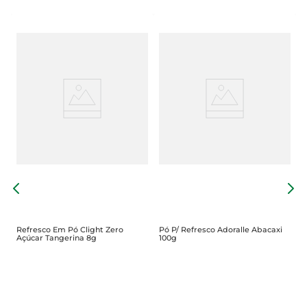
i
P
2
Refresco Em Pó Clight Zero
Pó P/ Refresco Adoralle Abacaxi
Açúcar Tangerina 8g
100g