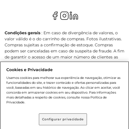
Condições gerais
: Em caso de divergência de valores, o
valor válido é o do carrinho de compras. Fotos ilustrativas.
Compras sujeitas a confirmação de estoque. Compras
podem ser canceladas em caso de suspeita de fraude. A fim
de garantir o acesso de um maior número de clientes as
nossas promoções, a compra de produtos com preços
promocionais poderá ter sua quantidade limitada por
Cookies e Privacidade
cliente. Os preços, ofertas e condições são exclusivos para
Usamos cookies para melhorar sua experiência de navegação, otimizar as
o e-commerce e válidos durante o dia de hoje, podendo
funcionalidades do site, e trazer conteúdo e ofertas personalizadas para
sofrer alterações sem prévia notificação. Proibida a venda
você, baseadas em seu histórico de navegação. Ao clicar em aceitar, você
concorda em armazenar cookies em seu dispositivo. Para informações
de bebidas alcoólicas para menores de 18 anos, conforme
mais detalhadas a respeito de cookies, consulte nossa Política de
Lei n.º 8069/90, art. 81, inciso II (Estatuto da Criança e do
Privacidade.
Adolescente). Preços e condições exclusivos para o
, podendo sofrer alterações sem aviso
www.bretas.com.br
prévio. O valor mínimo para as compras on-line é de R$
Configurar privacidade
80,00.