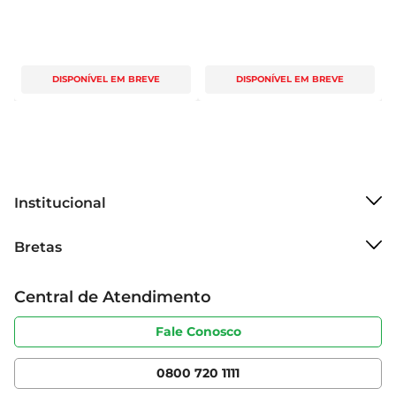
DISPONÍVEL EM BREVE
DISPONÍVEL EM BREVE
Institucional
Sobre o Bretas
Bretas
Grupo Cencosud
Trabalhe conosco
Cartão Bretas
Central de Atendimento
Sobre privacidade
Produtos Bretas
Portal do fornecedor
Código de ética
Fale Conosco
Nossas Lojas
Serviços
Cencosud Media
App Bretas
0800 720 1111
Clube Bretas