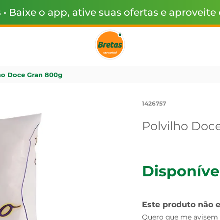
s
• Baixe o app, ative suas ofertas e aproveite
ho Doce Gran 800g
1426757
Polvilho Doc
Disponíve
Este produto não 
Quero que me avisem q