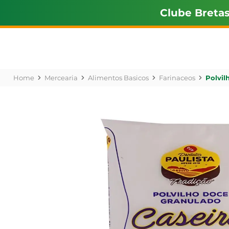
Clube Breta
Mercearia
Alimentos Basicos
Farinaceos
Polvil