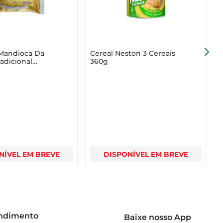
 Mandioca Da
Cereal Neston 3 Cereais
T
radicional
360g
P
0g
NÍVEL EM BREVE
DISPONÍVEL EM BREVE
endimento
Baixe nosso App