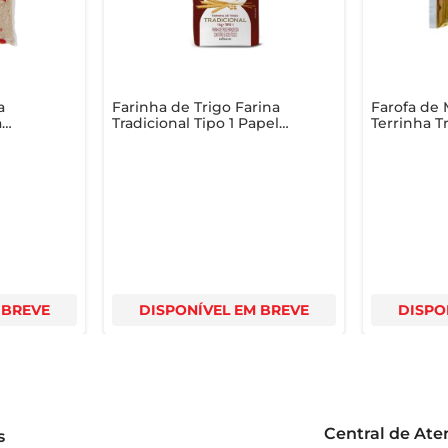
a
Farinha de Trigo Farina
Farofa de
a
Tradicional Tipo 1 Papel
Terrinha T
1Kg
Pacote 40
 BREVE
DISPONÍVEL EM BREVE
DISPO
Central de At
s