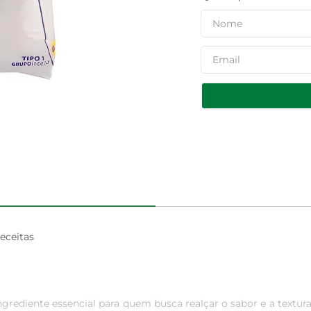
ceitas

grediente essencial para quem busca realçar o sabor e a textura