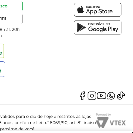
osco
1111
 8h às 20h
h
álidos para o dia de hoje e restritos às lojas
anos, conforme Lei n.º 8069/90, art. 81, inciso
s próxima de você.