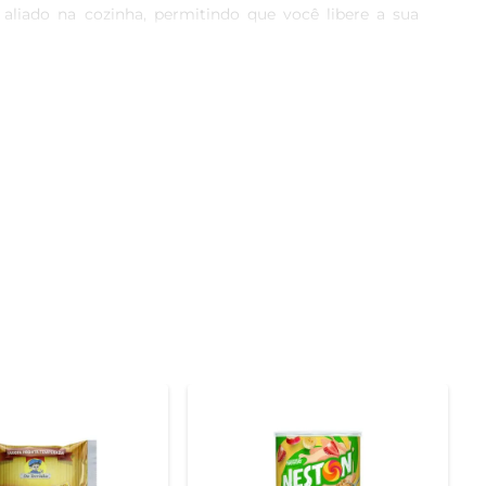
m aliado na cozinha, permitindo que você libere a sua 
ualável a cada mordida. Além de ser um perfeito agente 
ura irresistível e leve.

sar em receitas tradicionais de pães de queijo, onde se 
uma alternativa sem glúten, podendo ser utilizado em 
certeza de um ingrediente selecionado e produzido com 
e em cada prato que você preparar.