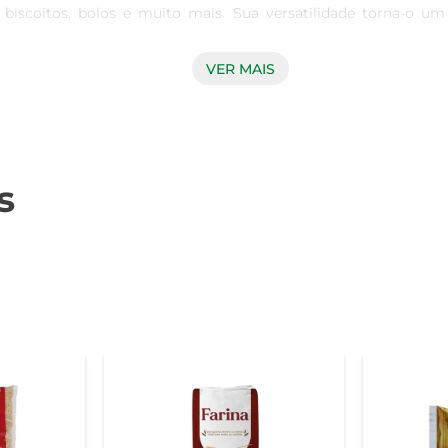
o, biscoitos, bolos e muito mais. Sua versatilidade torna-o u
os saborosos.

VER MAIS
 por sua textura leve e fina, o que proporciona uma maciez inig
o e a aerar as massas, resultando em produtos finais com uma text
s
ações, e sua aplicação varia conforme o seu gosto. Experimente u
z do interior. Além disso, é uma ótima opção para quem busca 
 de qualidade superior. Com o polvilho doce Gran, você tem a 
 receitas. Escolher Moinho Brasília é optar por sabor e qualidad