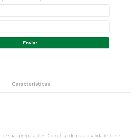
Enviar
Características
 de suas preparações. Com 1 kg de pura qualidade, ele é 