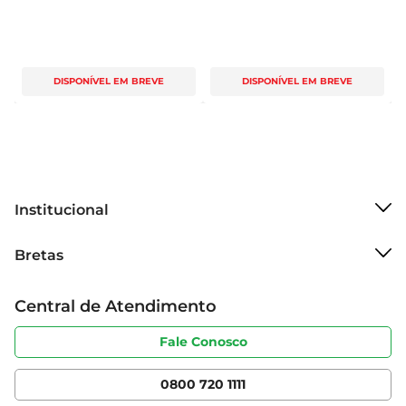
DISPONÍVEL EM BREVE
DISPONÍVEL EM BREVE
Institucional
Sobre o Bretas
Bretas
Grupo Cencosud
Trabalhe conosco
Cartão Bretas
Central de Atendimento
Sobre privacidade
Produtos Bretas
Portal do fornecedor
Código de ética
Fale Conosco
Nossas Lojas
Serviços
Cencosud Media
App Bretas
0800 720 1111
Clube Bretas