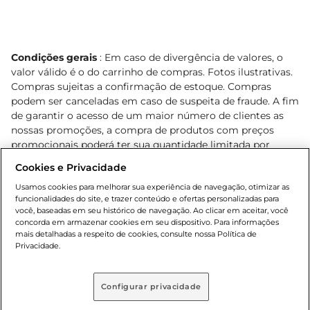
Condições gerais
: Em caso de divergência de valores, o
valor válido é o do carrinho de compras. Fotos ilustrativas.
Compras sujeitas a confirmação de estoque. Compras
podem ser canceladas em caso de suspeita de fraude. A fim
de garantir o acesso de um maior número de clientes as
nossas promoções, a compra de produtos com preços
promocionais poderá ter sua quantidade limitada por
cliente. Os preços, ofertas e condições são exclusivos para
Cookies e Privacidade
o e-commerce e válidos durante o dia de hoje, podendo
sofrer alterações sem prévia notificação. Proibida a venda
Usamos cookies para melhorar sua experiência de navegação, otimizar as
funcionalidades do site, e trazer conteúdo e ofertas personalizadas para
de bebidas alcoólicas para menores de 18 anos, conforme
você, baseadas em seu histórico de navegação. Ao clicar em aceitar, você
Lei n.º 8069/90, art. 81, inciso II (Estatuto da Criança e do
concorda em armazenar cookies em seu dispositivo. Para informações
Adolescente). Preços e condições exclusivos para o
mais detalhadas a respeito de cookies, consulte nossa Política de
, podendo sofrer alterações sem aviso
Privacidade.
www.bretas.com.br
prévio. O valor mínimo para as compras on-line é de R$
80,00.
Configurar privacidade