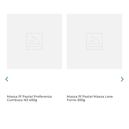
M
8
Massa P/ Pastel Preferenza
Massa P/ Pastel Massa Leve
Cumbuca N3 400g
Forno 300g