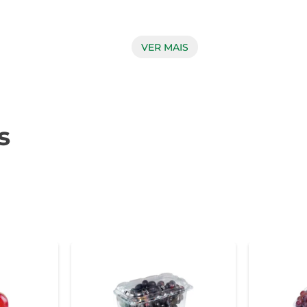
ra fortalecer o sistema imunológico. Além disso, contém fib
VER MAIS
e antioxidantes, que ajudam a combater os radicais livres, pr
 ser utilizado de várias maneiras. Experimente adicioná-lo a
 e sabor marcante vão surpreender e encantar a todos à mesa.

s
e armazená-lo em local fresco e arejado. Após aberto, é ideal ma
ra uma nova forma de saborear a natureza. Seja em um lanche r