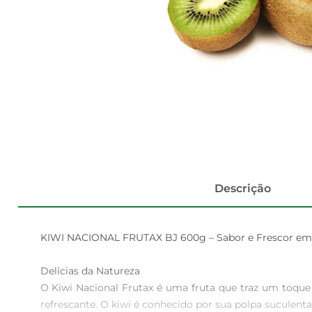
Descrição
KIWI NACIONAL FRUTAX BJ 600g – Sabor e Frescor em 
Delícias da Natureza  

O Kiwi Nacional Frutax é uma fruta que traz um toque
refrescante. O kiwi é conhecido por sua polpa suculent