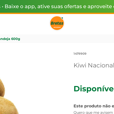
s
• Baixe o app, ative suas ofertas e aproveite
andeja 600g
1479909
Kiwi Naciona
Disponíve
Este produto não 
Quero que me avisem q