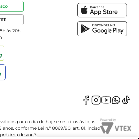
osco
1111
 8h às 20h
h
álidos para o dia de hoje e restritos às lojas
anos, conforme Lei n.º 8069/90, art. 81, inciso
s próxima de você.