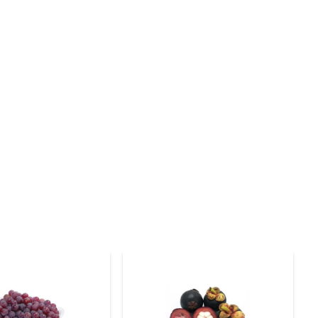
ras que auxiliam na digestão e contribuem para uma 
omovendo uma saúde melhor e um bem-estar duradouro.

 smoothies, iogurtes ou até mesmo em pratos salgados, 
ntê-lo na geladeira, consumindo-o em até três dias para 
ápido ou em uma refeição elaborada, essa fruta é uma 