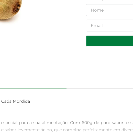
Cada Mordida

 especial para a sua alimentação. Com 600g de puro sabor, ess
a e sabor levemente ácido, que combina perfeitamente em diversa