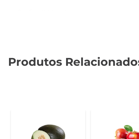
Benefícios Nutricionais  

Rico em vitamina C, o kiwi é um aliado poderoso pa
alimentação equilibrada. A fruta também é uma fonte d
Versatilidade na Cozinha  

O Kiwi Nacional Frutax é extremamente versátil e pode
como saladas de frutas ou guarnições. Sua cor vibrante
Produtos Relacionado
Armazenamento e Conservação  

Para garantir a frescura e o sabor do kiwi, recomenda-s
aproveitar ao máximo suas propriedades e sabor.

Experimente o Sabor do Kiwi Nacional Frutax  

Adicione o Kiwi Nacional Frutax à sua dieta e descub
excelente escolha para quem valoriza saúde e sabor.