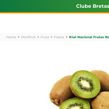
Clube Breta
Hortifruti
Fruta
Fresca
Kiwi Nacional Frutax B