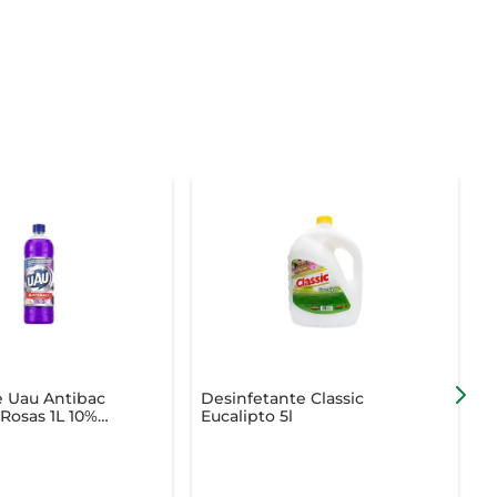
e Uau Antibac
Desinfetante Classic
D
Rosas 1L 10%
Eucalipto 5l
F