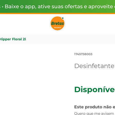
s
• Baixe o app, ative suas ofertas e aproveite
ipper Floral 2l
1745738003
Desinfetante 
Disponíve
Este produto não 
Quero que me avisem q