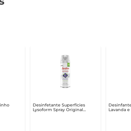
s
Pinho
Desinfetante Superfícies
Desinfant
Lysoform Spray Original
Lavanda e 
Frasco 250ml
Desconto