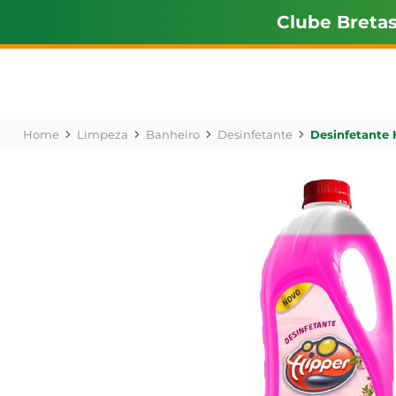
Clube Breta
Limpeza
Banheiro
Desinfetante
Desinfetante H