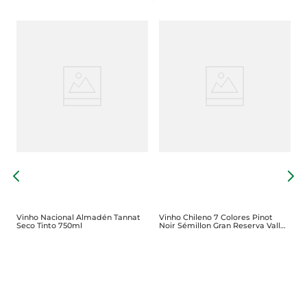
V
S
Vinho Nacional Almadén Tannat
Vinho Chileno 7 Colores Pinot
Seco Tinto 750ml
Noir Sémillon Gran Reserva Valle
De Casablanca Meio Seco Tinto
750ml