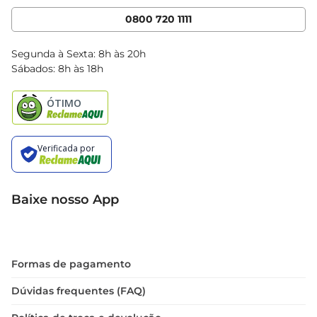
Cencosud Media
App Bretas
0800 720 1111
Clube Bretas
Blog Bretas
Segunda à Sexta: 8h às 20h
Black Friday
Sábados: 8h às 18h
Natal
Baixe nosso App
Formas de pagamento
Dúvidas frequentes (FAQ)