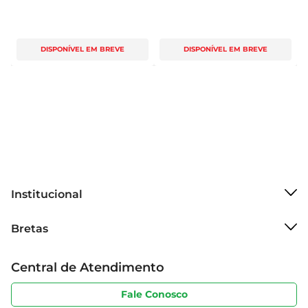
DISPONÍVEL EM BREVE
DISPONÍVEL EM BREVE
Institucional
Sobre o Bretas
Bretas
Grupo Cencosud
Trabalhe conosco
Cartão Bretas
Central de Atendimento
Sobre privacidade
Produtos Bretas
Portal do fornecedor
Código de ética
Fale Conosco
Nossas Lojas
Serviços