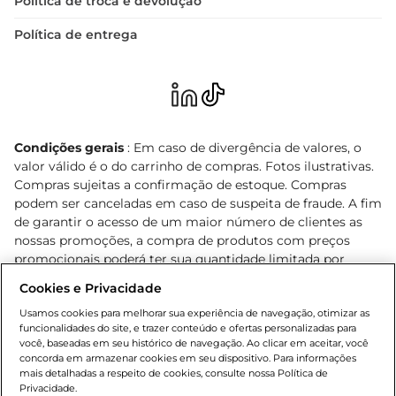
Política de troca e devolução
Política de entrega
Condições gerais
: Em caso de divergência de valores, o
valor válido é o do carrinho de compras. Fotos ilustrativas.
Compras sujeitas a confirmação de estoque. Compras
podem ser canceladas em caso de suspeita de fraude. A fim
de garantir o acesso de um maior número de clientes as
nossas promoções, a compra de produtos com preços
promocionais poderá ter sua quantidade limitada por
cliente. Os preços, ofertas e condições são exclusivos para
Cookies e Privacidade
o e-commerce e válidos durante o dia de hoje, podendo
sofrer alterações sem prévia notificação. Proibida a venda
Usamos cookies para melhorar sua experiência de navegação, otimizar as
funcionalidades do site, e trazer conteúdo e ofertas personalizadas para
de bebidas alcoólicas para menores de 18 anos, conforme
você, baseadas em seu histórico de navegação. Ao clicar em aceitar, você
Lei n.º 8069/90, art. 81, inciso II (Estatuto da Criança e do
concorda em armazenar cookies em seu dispositivo. Para informações
Adolescente). Preços e condições exclusivos para o
mais detalhadas a respeito de cookies, consulte nossa Política de
, podendo sofrer alterações sem aviso
Privacidade.
www.bretas.com.br