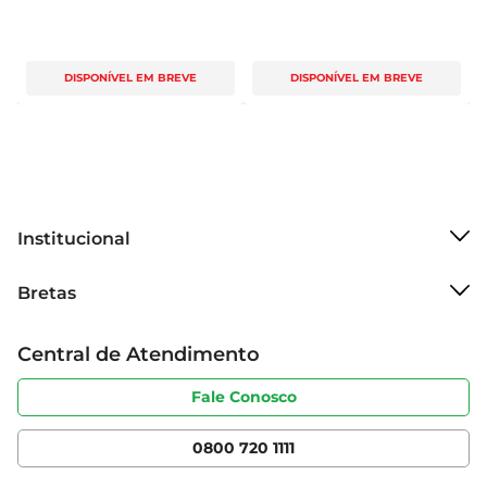
DISPONÍVEL EM BREVE
DISPONÍVEL EM BREVE
Institucional
Sobre o Bretas
Bretas
Grupo Cencosud
Trabalhe conosco
Cartão Bretas
Central de Atendimento
Sobre privacidade
Produtos Bretas
Portal do fornecedor
Código de ética
Fale Conosco
Nossas Lojas
Serviços
Cencosud Media
App Bretas
0800 720 1111
Clube Bretas