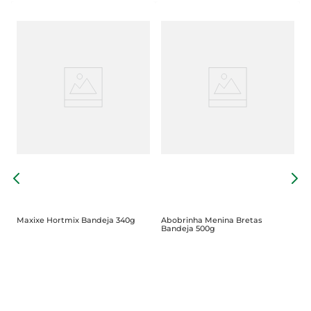
P
B
Maxixe Hortmix Bandeja 340g
Abobrinha Menina Bretas
Bandeja 500g