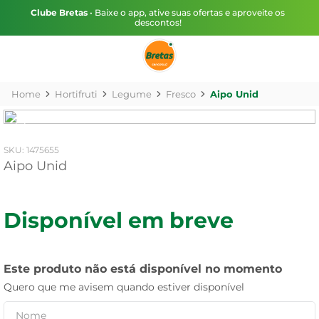
Clube Bretas
• Baixe o app, ative suas ofertas e aproveite os
descontos!
Hortifruti
Legume
Fresco
Aipo Unid
:
1475655
Aipo Unid
Disponível em breve
Este produto não está disponível no momento
Quero que me avisem quando estiver disponível