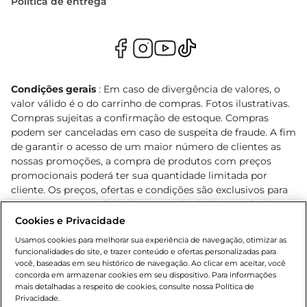
Política de entrega
Condições gerais
: Em caso de divergência de valores, o
valor válido é o do carrinho de compras. Fotos ilustrativas.
Compras sujeitas a confirmação de estoque. Compras
podem ser canceladas em caso de suspeita de fraude. A fim
de garantir o acesso de um maior número de clientes as
nossas promoções, a compra de produtos com preços
promocionais poderá ter sua quantidade limitada por
cliente. Os preços, ofertas e condições são exclusivos para
o e-commerce e válidos durante o dia de hoje, podendo
sofrer alterações sem prévia notificação. Proibida a venda
Cookies e Privacidade
de bebidas alcoólicas para menores de 18 anos, conforme
Usamos cookies para melhorar sua experiência de navegação, otimizar as
Lei n.º 8069/90, art. 81, inciso II (Estatuto da Criança e do
funcionalidades do site, e trazer conteúdo e ofertas personalizadas para
Adolescente). Preços e condições exclusivos para o
você, baseadas em seu histórico de navegação. Ao clicar em aceitar, você
concorda em armazenar cookies em seu dispositivo. Para informações
, podendo sofrer alterações sem aviso
www.bretas.com.br
mais detalhadas a respeito de cookies, consulte nossa Política de
prévio. O valor mínimo para as compras on-line é de R$
Privacidade.
80,00.