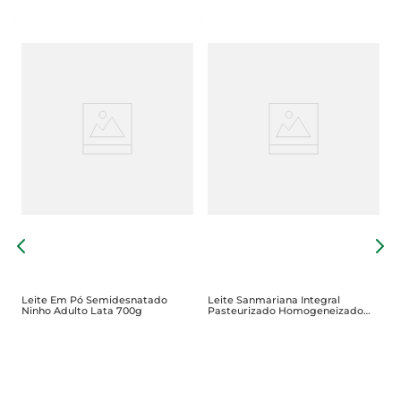
L
T
Leite Em Pó Semidesnatado
Leite Sanmariana Integral
Ninho Adulto Lata 700g
Pasteurizado Homogeneizado
Saco 1l