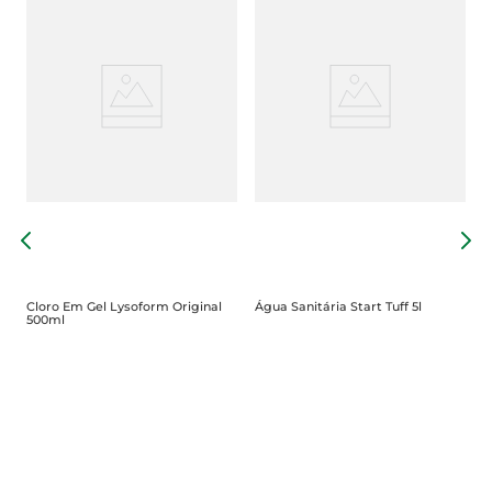
Á
Cloro Em Gel Lysoform Original
Água Sanitária Start Tuff 5l
500ml