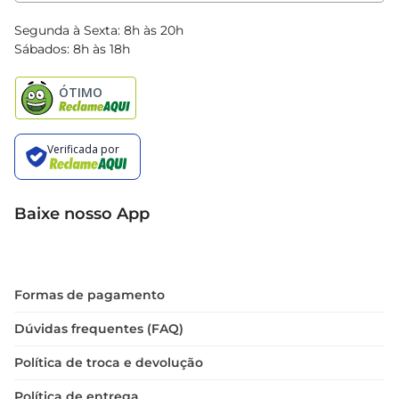
Clube Bretas
Blog Bretas
Segunda à Sexta: 8h às 20h
Black Friday
Sábados: 8h às 18h
Natal
Baixe nosso App
Formas de pagamento
Dúvidas frequentes (FAQ)
Política de troca e devolução
Política de entrega