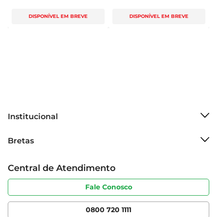
DISPONÍVEL EM BREVE
DISPONÍVEL EM BREVE
Institucional
Sobre o Bretas
Bretas
Grupo Cencosud
Trabalhe conosco
Cartão Bretas
Central de Atendimento
Sobre privacidade
Produtos Bretas
Portal do fornecedor
Código de ética
Fale Conosco
Nossas Lojas
Serviços
Cencosud Media
App Bretas
0800 720 1111