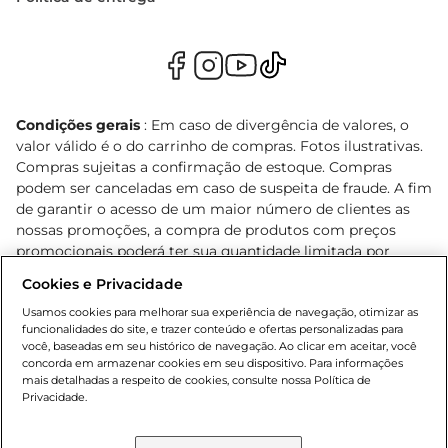
Condições gerais
: Em caso de divergência de valores, o
valor válido é o do carrinho de compras. Fotos ilustrativas.
Compras sujeitas a confirmação de estoque. Compras
podem ser canceladas em caso de suspeita de fraude. A fim
de garantir o acesso de um maior número de clientes as
nossas promoções, a compra de produtos com preços
promocionais poderá ter sua quantidade limitada por
cliente. Os preços, ofertas e condições são exclusivos para
Cookies e Privacidade
o e-commerce e válidos durante o dia de hoje, podendo
sofrer alterações sem prévia notificação. Proibida a venda
Usamos cookies para melhorar sua experiência de navegação, otimizar as
funcionalidades do site, e trazer conteúdo e ofertas personalizadas para
de bebidas alcoólicas para menores de 18 anos, conforme
você, baseadas em seu histórico de navegação. Ao clicar em aceitar, você
Lei n.º 8069/90, art. 81, inciso II (Estatuto da Criança e do
concorda em armazenar cookies em seu dispositivo. Para informações
Adolescente). Preços e condições exclusivos para o
mais detalhadas a respeito de cookies, consulte nossa Política de
, podendo sofrer alterações sem aviso
Privacidade.
www.bretas.com.br
prévio. O valor mínimo para as compras on-line é de R$
80,00.