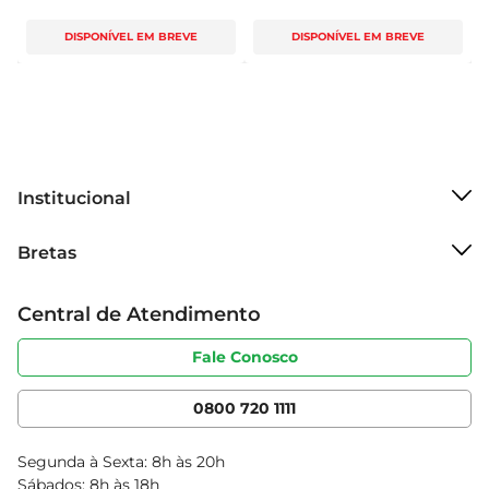
DISPONÍVEL EM BREVE
DISPONÍVEL EM BREVE
Institucional
Sobre o Bretas
Bretas
Grupo Cencosud
Trabalhe conosco
Cartão Bretas
Central de Atendimento
Sobre privacidade
Produtos Bretas
Portal do fornecedor
Código de ética
Fale Conosco
Nossas Lojas
Serviços
Cencosud Media
App Bretas
0800 720 1111
Clube Bretas
Blog Bretas
Segunda à Sexta: 8h às 20h
Black Friday
Sábados: 8h às 18h