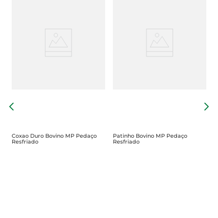
i
F
C
Coxao Duro Bovino MP Pedaço
Patinho Bovino MP Pedaço
Resfriado
Resfriado