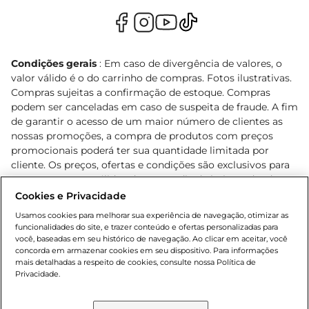
Condições gerais
: Em caso de divergência de valores, o
valor válido é o do carrinho de compras. Fotos ilustrativas.
Compras sujeitas a confirmação de estoque. Compras
podem ser canceladas em caso de suspeita de fraude. A fim
de garantir o acesso de um maior número de clientes as
nossas promoções, a compra de produtos com preços
promocionais poderá ter sua quantidade limitada por
cliente. Os preços, ofertas e condições são exclusivos para
o e-commerce e válidos durante o dia de hoje, podendo
sofrer alterações sem prévia notificação. Proibida a venda
Cookies e Privacidade
de bebidas alcoólicas para menores de 18 anos, conforme
Usamos cookies para melhorar sua experiência de navegação, otimizar as
Lei n.º 8069/90, art. 81, inciso II (Estatuto da Criança e do
funcionalidades do site, e trazer conteúdo e ofertas personalizadas para
Adolescente). Preços e condições exclusivos para o
você, baseadas em seu histórico de navegação. Ao clicar em aceitar, você
concorda em armazenar cookies em seu dispositivo. Para informações
, podendo sofrer alterações sem aviso
www.bretas.com.br
mais detalhadas a respeito de cookies, consulte nossa Política de
prévio. O valor mínimo para as compras on-line é de R$
Privacidade.
80,00.