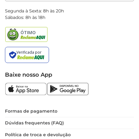
Clube Bretas
Blog Bretas
Segunda à Sexta: 8h às 20h
Black Friday
Sábados: 8h às 18h
Natal
Baixe nosso App
Formas de pagamento
Dúvidas frequentes (FAQ)
Política de troca e devolução