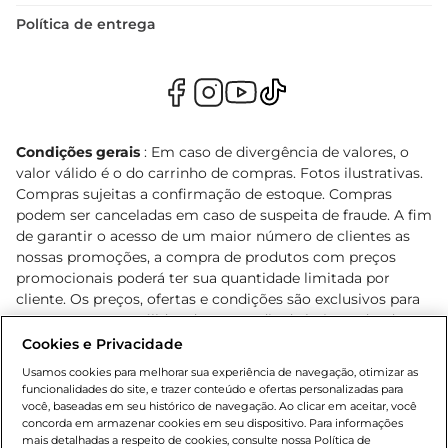
Política de entrega
Condições gerais
: Em caso de divergência de valores, o
valor válido é o do carrinho de compras. Fotos ilustrativas.
Compras sujeitas a confirmação de estoque. Compras
podem ser canceladas em caso de suspeita de fraude. A fim
de garantir o acesso de um maior número de clientes as
nossas promoções, a compra de produtos com preços
promocionais poderá ter sua quantidade limitada por
cliente. Os preços, ofertas e condições são exclusivos para
o e-commerce e válidos durante o dia de hoje, podendo
sofrer alterações sem prévia notificação. Proibida a venda
Cookies e Privacidade
de bebidas alcoólicas para menores de 18 anos, conforme
Usamos cookies para melhorar sua experiência de navegação, otimizar as
Lei n.º 8069/90, art. 81, inciso II (Estatuto da Criança e do
funcionalidades do site, e trazer conteúdo e ofertas personalizadas para
Adolescente). Preços e condições exclusivos para o
você, baseadas em seu histórico de navegação. Ao clicar em aceitar, você
concorda em armazenar cookies em seu dispositivo. Para informações
, podendo sofrer alterações sem aviso
www.bretas.com.br
mais detalhadas a respeito de cookies, consulte nossa Política de
prévio. O valor mínimo para as compras on-line é de R$