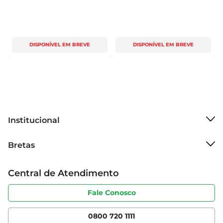
DISPONÍVEL EM BREVE
DISPONÍVEL EM BREVE
Institucional
Sobre o Bretas
Bretas
Grupo Cencosud
Trabalhe conosco
Cartão Bretas
Central de Atendimento
Sobre privacidade
Produtos Bretas
Portal do fornecedor
Código de ética
Fale Conosco
Nossas Lojas
Serviços
Cencosud Media
App Bretas
0800 720 1111