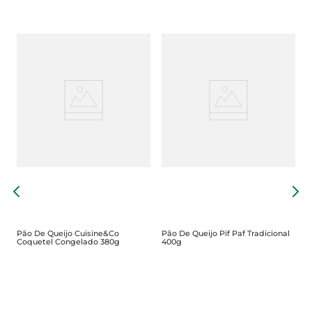
P
1
Pão De Queijo Cuisine&Co
Pão De Queijo Pif Paf Tradicional
Coquetel Congelado 380g
400g