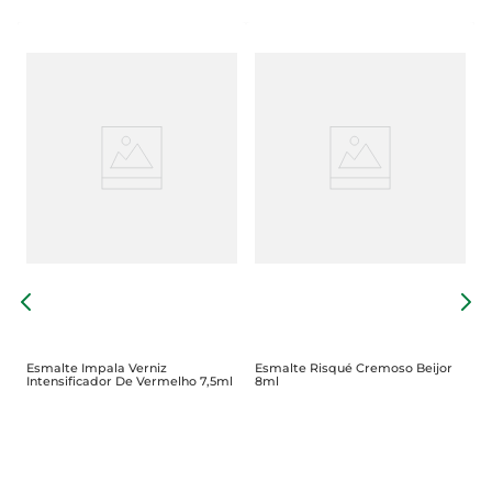
E
D
Esmalte Impala Verniz
Esmalte Risqué Cremoso Beijor
Intensificador De Vermelho 7,5ml
8ml