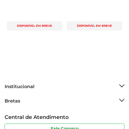
DISPONÍVEL EM BREVE
DISPONÍVEL EM BREVE
Institucional
Sobre o Bretas
Bretas
Grupo Cencosud
Trabalhe conosco
Cartão Bretas
Central de Atendimento
Sobre privacidade
Produtos Bretas
Portal do fornecedor
Código de ética
Fale Conosco