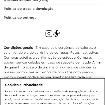
Política de troca e devolução
Política de entrega
Condições gerais
: Em caso de divergência de valores, o
valor válido é o do carrinho de compras. Fotos ilustrativas.
Compras sujeitas a confirmação de estoque. Compras
podem ser canceladas em caso de suspeita de fraude. A fim
de garantir o acesso de um maior número de clientes as
nossas promoções, a compra de produtos com preços
promocionais poderá ter sua quantidade limitada por
cliente. Os preços, ofertas e condições são exclusivos para
Cookies e Privacidade
o e-commerce e válidos durante o dia de hoje, podendo
sofrer alterações sem prévia notificação. Proibida a venda
Usamos cookies para melhorar sua experiência de navegação, otimizar as
funcionalidades do site, e trazer conteúdo e ofertas personalizadas para
de bebidas alcoólicas para menores de 18 anos, conforme
você, baseadas em seu histórico de navegação. Ao clicar em aceitar, você
Lei n.º 8069/90, art. 81, inciso II (Estatuto da Criança e do
concorda em armazenar cookies em seu dispositivo. Para informações