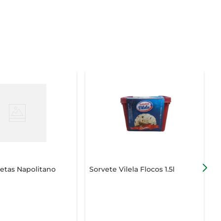
etas Napolitano
Sorvete Vilela Flocos 1.5l
S
1