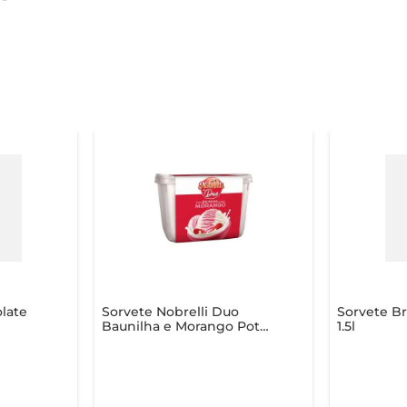
late
Sorvete Nobrelli Duo
Sorvete Br
Baunilha e Morango Pote
1.5l
1,3 Litros