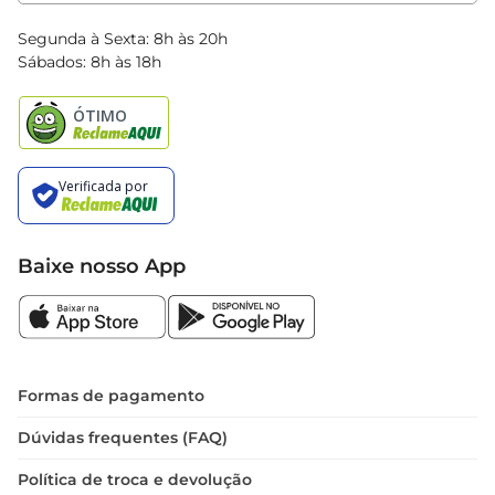
Clube Bretas
Blog Bretas
Segunda à Sexta: 8h às 20h
Black Friday
Sábados: 8h às 18h
Natal
Baixe nosso App
Formas de pagamento
Dúvidas frequentes (FAQ)
Política de troca e devolução