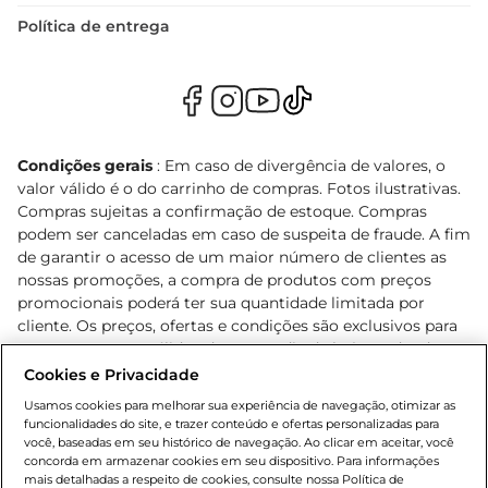
Política de entrega
Condições gerais
: Em caso de divergência de valores, o
valor válido é o do carrinho de compras. Fotos ilustrativas.
Compras sujeitas a confirmação de estoque. Compras
podem ser canceladas em caso de suspeita de fraude. A fim
de garantir o acesso de um maior número de clientes as
nossas promoções, a compra de produtos com preços
promocionais poderá ter sua quantidade limitada por
cliente. Os preços, ofertas e condições são exclusivos para
o e-commerce e válidos durante o dia de hoje, podendo
sofrer alterações sem prévia notificação. Proibida a venda
Cookies e Privacidade
de bebidas alcoólicas para menores de 18 anos, conforme
Usamos cookies para melhorar sua experiência de navegação, otimizar as
Lei n.º 8069/90, art. 81, inciso II (Estatuto da Criança e do
funcionalidades do site, e trazer conteúdo e ofertas personalizadas para
Adolescente). Preços e condições exclusivos para o
você, baseadas em seu histórico de navegação. Ao clicar em aceitar, você
concorda em armazenar cookies em seu dispositivo. Para informações
, podendo sofrer alterações sem aviso
www.bretas.com.br
mais detalhadas a respeito de cookies, consulte nossa Política de
prévio. O valor mínimo para as compras on-line é de R$