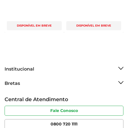
DISPONÍVEL EM BREVE
DISPONÍVEL EM BREVE
Institucional
Sobre o Bretas
Bretas
Grupo Cencosud
Trabalhe conosco
Cartão Bretas
Central de Atendimento
Sobre privacidade
Produtos Bretas
Portal do fornecedor
Código de ética
Fale Conosco
Nossas Lojas
Serviços
Cencosud Media
App Bretas
0800 720 1111