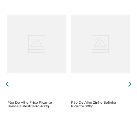
P
P
Pão De Alho Fricó Picante
Pão De Alho Zinho Bolinha
Bandeja Resfriado 400g
Picante 300g