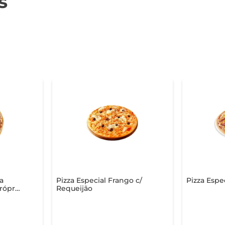
s
a
Pizza Especial Frango c/
Pizza Espe
rópria
Requeijão