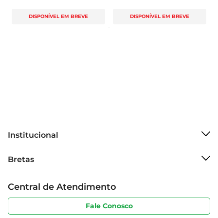
DISPONÍVEL EM BREVE
DISPONÍVEL EM BREVE
Institucional
Sobre o Bretas
Bretas
Grupo Cencosud
Trabalhe conosco
Cartão Bretas
Central de Atendimento
Sobre privacidade
Produtos Bretas
Portal do fornecedor
Código de ética
Fale Conosco
Nossas Lojas
Serviços