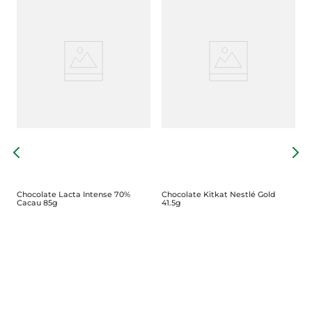
C
D
Chocolate Lacta Intense 70%
Chocolate Kitkat Nestlé Gold
Cacau 85g
41.5g