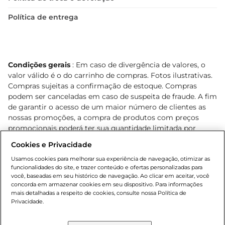
Política de entrega
Condições gerais
: Em caso de divergência de valores, o
valor válido é o do carrinho de compras. Fotos ilustrativas.
Compras sujeitas a confirmação de estoque. Compras
podem ser canceladas em caso de suspeita de fraude. A fim
de garantir o acesso de um maior número de clientes as
nossas promoções, a compra de produtos com preços
promocionais poderá ter sua quantidade limitada por
cliente. Os preços, ofertas e condições são exclusivos para
Cookies e Privacidade
o e-commerce e válidos durante o dia de hoje, podendo
sofrer alterações sem prévia notificação. Proibida a venda
Usamos cookies para melhorar sua experiência de navegação, otimizar as
funcionalidades do site, e trazer conteúdo e ofertas personalizadas para
de bebidas alcoólicas para menores de 18 anos, conforme
você, baseadas em seu histórico de navegação. Ao clicar em aceitar, você
Lei n.º 8069/90, art. 81, inciso II (Estatuto da Criança e do
concorda em armazenar cookies em seu dispositivo. Para informações
Adolescente). Preços e condições exclusivos para o
mais detalhadas a respeito de cookies, consulte nossa Política de
, podendo sofrer alterações sem aviso
Privacidade.
www.bretas.com.br
prévio. O valor mínimo para as compras on-line é de R$
80,00.