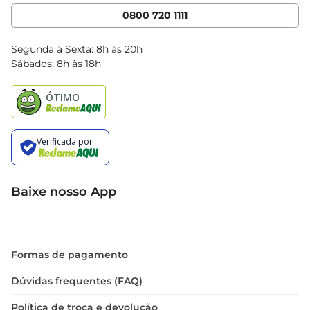
Cencosud Media
App Bretas
0800 720 1111
Clube Bretas
Blog Bretas
Segunda à Sexta: 8h às 20h
Black Friday
Sábados: 8h às 18h
Natal
Baixe nosso App
Formas de pagamento
Dúvidas frequentes (FAQ)
Política de troca e devolução