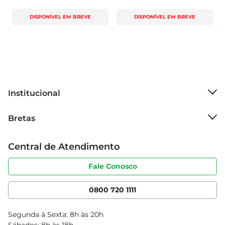
DISPONÍVEL EM BREVE
DISPONÍVEL EM BREVE
Institucional
Sobre o Bretas
Bretas
Grupo Cencosud
Trabalhe conosco
Cartão Bretas
Central de Atendimento
Sobre privacidade
Produtos Bretas
Portal do fornecedor
Código de ética
Fale Conosco
Nossas Lojas
Serviços
Cencosud Media
App Bretas
0800 720 1111
Clube Bretas
Blog Bretas
Segunda à Sexta: 8h às 20h
Black Friday