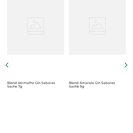
B
1
Blend Vermelho Gin Sabores
Blend Amarelo Gin Sabores
Sache 7g
Sachê 9g