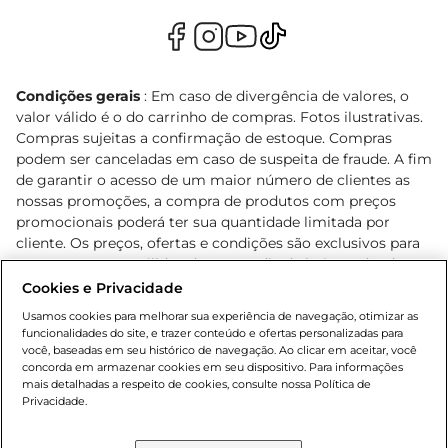
Condições gerais
: Em caso de divergência de valores, o
valor válido é o do carrinho de compras. Fotos ilustrativas.
Compras sujeitas a confirmação de estoque. Compras
podem ser canceladas em caso de suspeita de fraude. A fim
de garantir o acesso de um maior número de clientes as
nossas promoções, a compra de produtos com preços
promocionais poderá ter sua quantidade limitada por
cliente. Os preços, ofertas e condições são exclusivos para
o e-commerce e válidos durante o dia de hoje, podendo
sofrer alterações sem prévia notificação. Proibida a venda
Cookies e Privacidade
de bebidas alcoólicas para menores de 18 anos, conforme
Usamos cookies para melhorar sua experiência de navegação, otimizar as
Lei n.º 8069/90, art. 81, inciso II (Estatuto da Criança e do
funcionalidades do site, e trazer conteúdo e ofertas personalizadas para
Adolescente). Preços e condições exclusivos para o
você, baseadas em seu histórico de navegação. Ao clicar em aceitar, você
concorda em armazenar cookies em seu dispositivo. Para informações
, podendo sofrer alterações sem aviso
www.bretas.com.br
mais detalhadas a respeito de cookies, consulte nossa Política de
prévio. O valor mínimo para as compras on-line é de R$
Privacidade.
80,00.