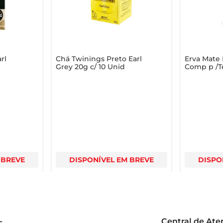
amento, pode ser servido quente ou gelado.
rl
Chá Twinings Preto Earl
Erva Mate 
Grey 20g c/ 10 Unid
Comp p /T
 BREVE
DISPONÍVEL EM BREVE
DISPO
Central de At
s