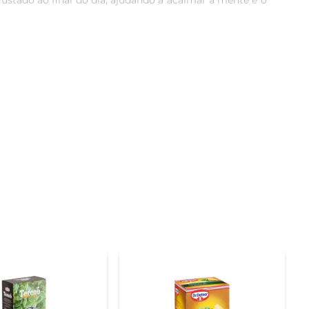
ustado ao final do dia, ajudando a acalmar a mente e o 
15g de ingredientes selecionados, garantindo que você 
oma sejam preservados até o momento do preparo.

ar em infusão por alguns minutos. Você pode desfrutar 
é uma excelente escolha para acompanhar momentos de 
nefícios para a saúde. A baunilha, além de seu sabor 
s uma opção não apenas saborosa, mas também benéfica 