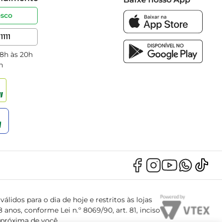
osco
1111
 8h às 20h
h
álidos para o dia de hoje e restritos às lojas
anos, conforme Lei n.º 8069/90, art. 81, inciso
s próxima de você.