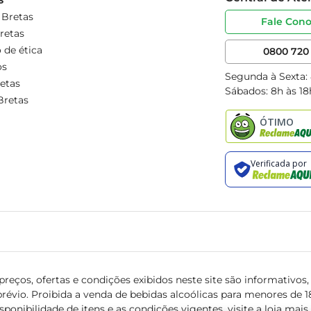
 Bretas
Fale Con
retas
 de ética
0800 720 
os
Segunda à Sexta:
etas
Sábados: 8h às 18
Bretas
reços, ofertas e condições exibidos neste site são informativos, v
révio. Proibida a venda de bebidas alcoólicas para menores de 18 
isponibilidade de itens e as condições vigentes, visite a loja mai