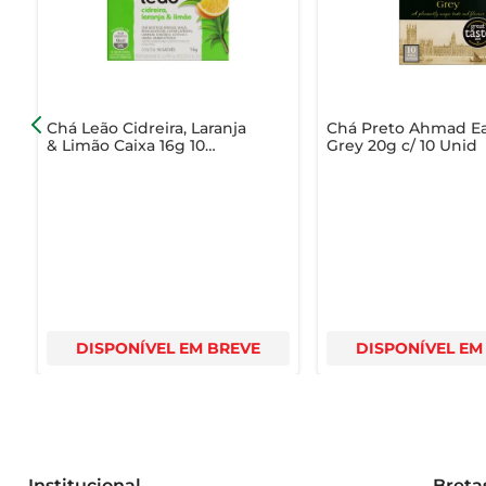
- Tipo de chá: Infusão de camomila, mel e baunilha  

- Recomendações de uso: Ideal para momentos de relax
Chá Leão Cidreira, Laranja
Chá Preto Ahmad Ea
& Limão Caixa 16g 10
Grey 20g c/ 10 Unid
Unidades
DISPONÍVEL EM BREVE
DISPONÍVEL EM
Institucional
Breta