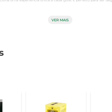
ciona uma experiência única a cada gole. É perfeito para ser deg
VER MAIS
de seus chás, e esta mistura não é exceção. Cada sachê contém 
ção e embalagem é feito com cuidado, para que o sabor e o ar
 simples e rápido. Basta adicionar água quente ao sachê e deix
s
a opção refrescante para os dias mais quentes. Além disso, 
o especial.

tes, enquanto o mel adiciona um toque de doçura natural e be
e conforto. Juntos, esses ingredientes fazem do Chá Twining