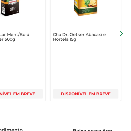
Lar Ment/Bold
Chá Dr. Oetker Abacaxi e
C
er 500g
Hortelã 15g
NÍVEL EM BREVE
DISPONÍVEL EM BREVE
endimento
Baixe nosso App