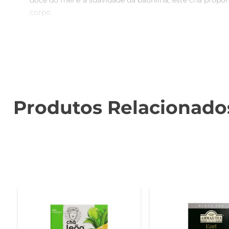
doce do mel e a suavidade da baunilha, este chá propor
corpo.

Qualidade e tradição em cada embalagem  

A Twinings é reconhecida mundialmente pela qualidade 
tenha sempre a melhor experiência. O processo de sele
Fácil preparo e versatilidade  

Preparar o Chá Twinings de Camomila, Mel e Baunilha é
Produtos Relacionado
deste chá quente ou até mesmo gelado, tornando-o um
leitura ou para compartilhar com amigos em um encontr
Benefícios para o bem-estar  

A camomila é conhecida por suas propriedades relaxan
característico, também contribui para uma sensação d
para o seu bem-estar.

Especificações do produto  

- Peso: 15g  
