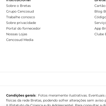
Sobre o Bretas
Cartão
Grupo Cencosud
Blog B
Trabalhe conosco
Código
Sobre privacidade
Serviç
Portal do fornecedor
App Br
Nossas Lojas
Clube 
Cencosud Media
Condições gerais
: Fotos meramente ilustrativas. Eventuais p
físicas da rede Bretas, podendo sofrer alterações sem aviso p
II (Estatuto da Criança e do Adolescente). Para consultar a d