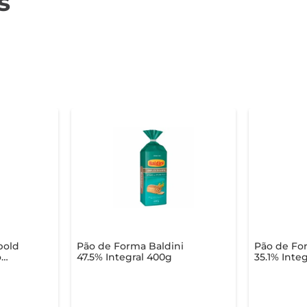
s
bold
Pão de Forma Baldini
Pão de Fo
o
47.5% Integral 400g
35.1% Inte
oa