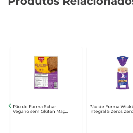
Produtos Relacionado
Pão de Forma Schar
Pão de Forma Wick
Vegano sem Glúten Maçã
Integral 5 Zeros Zer
com Canela Pacote 200g
Lactose Aveia,
Linhaça,Chiae Quin
Pacote 400g