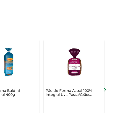
rma Baldini
Pão de Forma Astral 100%
P
gral 400g
Integral Uva Passa/Grãos
450g