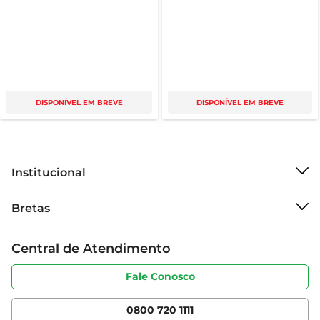
DISPONÍVEL EM BREVE
DISPONÍVEL EM BREVE
Institucional
Sobre o Bretas
Bretas
Grupo Cencosud
Trabalhe conosco
Cartão Bretas
Central de Atendimento
Sobre privacidade
Produtos Bretas
Portal do fornecedor
Código de ética
Fale Conosco
Nossas Lojas
Serviços
Cencosud Media
App Bretas
0800 720 1111