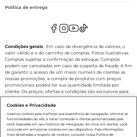
Política de entrega
Condições gerais
: Em caso de divergência de valores, o
valor válido é o do carrinho de compras. Fotos ilustrativas.
Compras sujeitas a confirmação de estoque. Compras
podem ser canceladas em caso de suspeita de fraude. A fim
de garantir o acesso de um maior número de clientes as
nossas promoções, a compra de produtos com preços
promocionais poderá ter sua quantidade limitada por
cliente. Os preços, ofertas e condições são exclusivos para
o e-commerce e válidos durante o dia de hoje, podendo
sofrer alterações sem prévia notificação. Proibida a venda
Cookies e Privacidade
de bebidas alcoólicas para menores de 18 anos, conforme
Usamos cookies para melhorar sua experiência de navegação, otimizar as
Lei n.º 8069/90, art. 81, inciso II (Estatuto da Criança e do
funcionalidades do site, e trazer conteúdo e ofertas personalizadas para
Adolescente). Preços e condições exclusivos para o
você, baseadas em seu histórico de navegação. Ao clicar em aceitar, você
concorda em armazenar cookies em seu dispositivo. Para informações
, podendo sofrer alterações sem aviso
www.bretas.com.br
mais detalhadas a respeito de cookies, consulte nossa Política de
prévio. O valor mínimo para as compras on-line é de R$