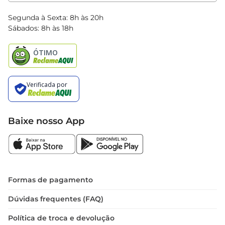
Clube Bretas
Blog Bretas
Segunda à Sexta: 8h às 20h
Black Friday
Sábados: 8h às 18h
Natal
Baixe nosso App
Formas de pagamento
Dúvidas frequentes (FAQ)
Política de troca e devolução